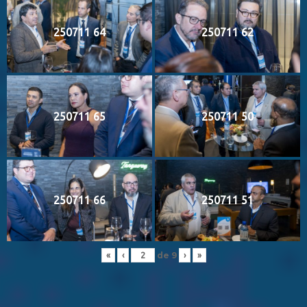
250711 64
250711 62
250711 65
250711 50
250711 66
250711 51
de
9
«
‹
›
»