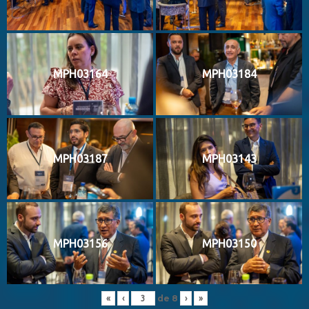
MPH03164
MPH03184
MPH03187
MPH03143
MPH03156
MPH03150
de
8
«
‹
›
»