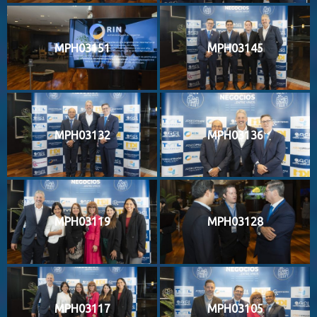
MPH03151
MPH03145
MPH03132
MPH03136
MPH03119
MPH03128
MPH03117
MPH03105