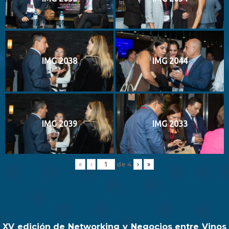
IMG 2038
IMG 2044
IMG 2039
IMG 2033
de
4
«
‹
›
»
XV edición de Networking y Negocios entre Vinos