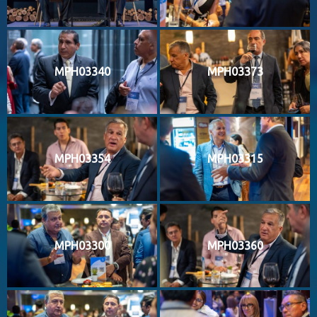
MPH03340
MPH03373
MPH03354
MPH03315
MPH03300
MPH03360