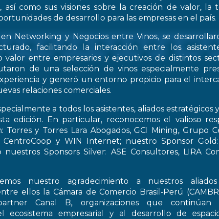
, así como sus visiones sobre la creación de valor, la
oportunidades de desarrollo para las empresas en el país.
 en Networking y Negocios entre Vinos, se desarrollar
turado, facilitando la interacción entre los asiste
 valor entre empresarios y ejecutivos de distintos sect
frutaron de una selección de vinos especialmente pre
periencia y generó un entorno propicio para el interca
evas relaciones comerciales.
pecialmente a todos los asistentes, aliados estratégicos 
esta edición. En particular, reconocemos el valioso re
: Torres y Torres Lara Abogados, GCI Mining, Grupo Ce
t, CentroCoop y WIN Internet; nuestro Sponsor Gold:
 nuestros Sponsors Silver: ASE Consultores, LIRA Co
emos nuestro agradecimiento a nuestros aliados 
entre ellos la Cámara de Comercio Brasil-Perú (CAMB
artner Canal B, organizaciones que continúan 
el ecosistema empresarial y al desarrollo de espac