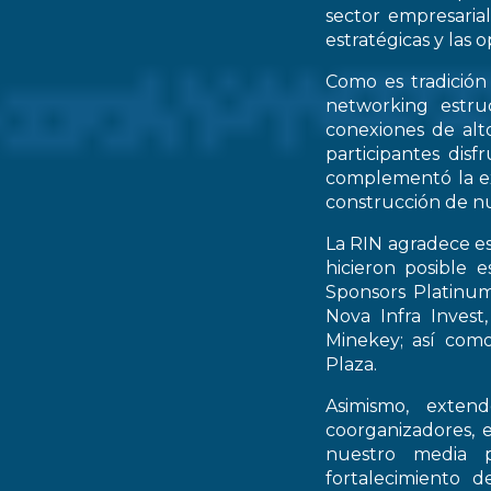
sector empresarial
estratégicas y las 
Como es tradición
networking estruc
conexiones de alto
participantes dis
complementó la ex
construcción de nu
La RIN agradece es
hicieron posible 
Sponsors Platinum
Nova Infra Inves
Minekey; así como
Plaza.
Asimismo, extend
coorganizadores, 
nuestro media p
fortalecimiento d