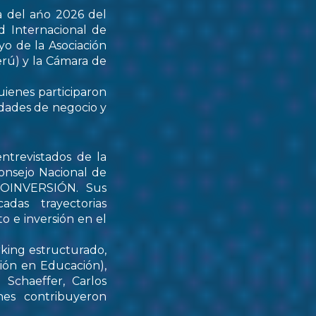
a del ańo 2026 del
d Internacional de
yo de la Asociación
rú) y la Cámara de
uienes participaron
idades de negocio y
ntrevistados de la
onsejo Nacional de
PROINVERSIÓN. Sus
das trayectorias
o e inversión en el
rking estructurado,
tión en Educación),
Schaeffer, Carlos
nes contribuyeron