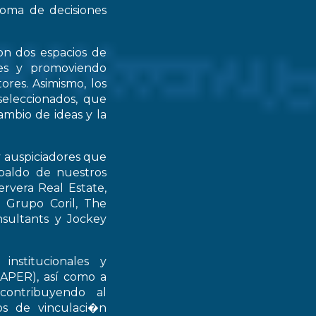
 toma de decisiones
on dos espacios de
ntes y promoviendo
ores. Asimismo, los
seleccionados, que
mbio de ideas y la
y auspiciadores que
spaldo de nuestros
rvera Real Estate,
 Grupo Coril, The
nsultants y Jockey
institucionales y
RAPER), así como a
contribuyendo al
ios de vinculaci�n