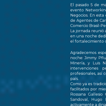
El pasado 5 de ma
evento Networking
Negocios. En esta 
de Agentes de Car
Comercio Brasil-
La jornada reunió 
en una noche dedic
el fortalecimiento 
Agradecemos espec
noche: Jimmy Pflu
Minería, y Luis 
intervenciones 
profesionales, así
país.
Como ya es tradici
facilitados por mi
Rossana Gallesio
Sandoval, Hugo M
activamente a dinam