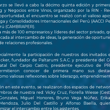
rzo se llevó a cabo la décimo quinta edición y primer
 y Negocios entre Vinos, organizado por la RIN - Re
oportunidad, el encuentro se realizó con el valioso apo
ga y Consolidadores Internacionales del Perú (AACCI Pe
Perú (CAMBRAPER).
a más de 100 empresarios y líderes del sector privado, q
ada al intercambio de ideas, la generación de oportun
de relaciones profesionales.
ialmente la participación de nuestros dos invitados e
cker, fundador de Paltarumi S.A.C. y presidente del C
Natal Del Carpio Castro, presidente ejecutivo de 
permitieron conocer de primera mano sus destaca
 como valiosas reflexiones sobre liderazgo, emprendimient
ón en este evento, se realizaron dos espacios de netwo
embros de nuestra red: Vicky Cruz, Fiorella Wiesse (Ges
 Gonzales, Miguel Honores, Bruno Vega Núñez, Erika 
endoza, Julio Del Castillo y Alfonso Baella, quie
izar el intercambio entre los asistentes.