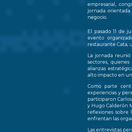
empresarial, cong
jornada orientada
negocio.
El pasado 11 de ju
evento organizad
restaurante Cata, u
La jornada reunió 
sectores, quienes
alianzas estratég
alto impacto en un
Como parte centr
experiencias y per
participaron Carlo
y Hugo Calderón M
reflexiones sobre 
enfrentan las orga
Las entrevistas pe