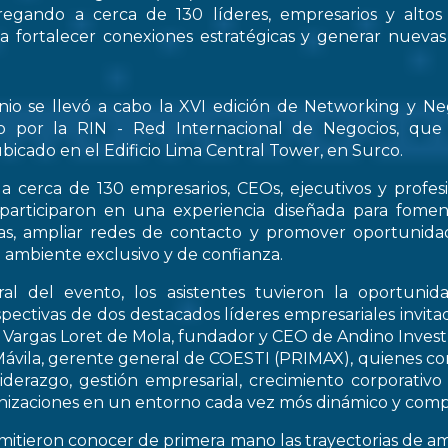
regando a cerca de 130 líderes, empresarios y altos
 a fortalecer conexiones estratégicas y generar nueva
nio se llevó a cabo la XVI edición de Networking y Ne
o por la RIN - Red Internacional de Negocios, que
bicado en el Edificio Lima Central Tower, en Surco.
a cerca de 130 empresarios, CEOs, ejecutivos y profes
 participaron en una experiencia diseñada para fomen
icas, ampliar redes de contacto y promover oportunid
 ambiente exclusivo y de confianza.
al del evento, los asistentes tuvieron la oportunid
spectivas de dos destacados líderes empresariales invitad
s Vargas Loret de Mola, fundador y CEO de Andino Inve
ávila, gerente general de COESTI (PRIMAX), quienes com
liderazgo, gestión empresarial, crecimiento corporativo
nizaciones en un entorno cada vez mós dinámico y compe
rmitieron conocer de primera mano las trayectorias de a