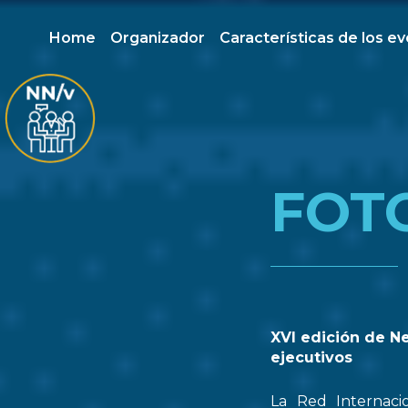
Home
Organizador
Características de los e
FOT
XVI edición de N
ejecutivos
La Red Internaci