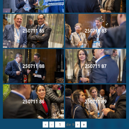
250711 85
250711 83
250711 88
250711 87
250711 86
250711 89
de
9
«
‹
›
»