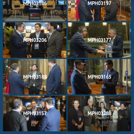
MPH03186
MPH03197
MPH03206
MPH03177
MPH03188
MPH03165
MPH03157
MPH03288