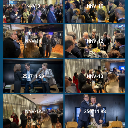
NNV-9
NNV-10
NNV-11
NNV-12
250711 99
NNV-13
NNV-14
250711 98