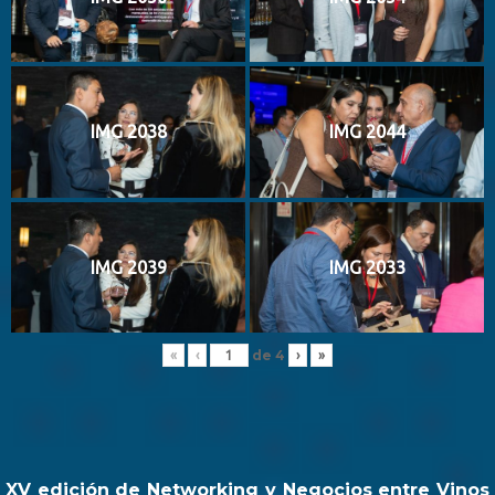
IMG 2038
IMG 2044
IMG 2039
IMG 2033
de
4
«
‹
›
»
XV edición de Networking y Negocios entre Vinos