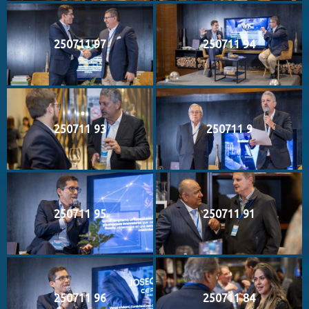
250711 97
250711 94
250711 93
250711 9
250711 95
250711 91
250711 96
250711 84