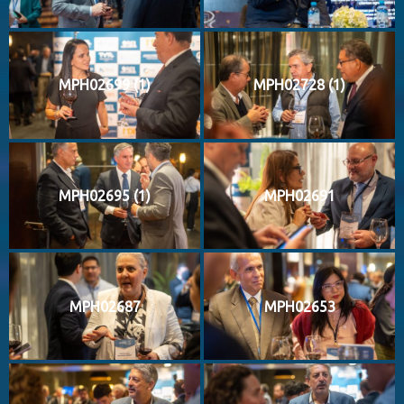
MPH02699 (1)
MPH02728 (1)
MPH02695 (1)
MPH02691
MPH02687
MPH02653