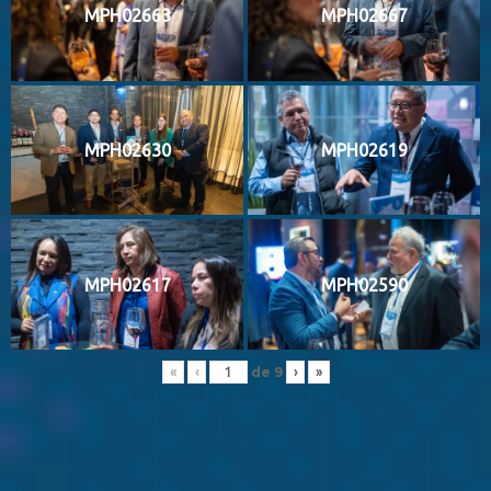
MPH02663
MPH02667
MPH02630
MPH02619
MPH02617
MPH02590
de
9
«
‹
›
»