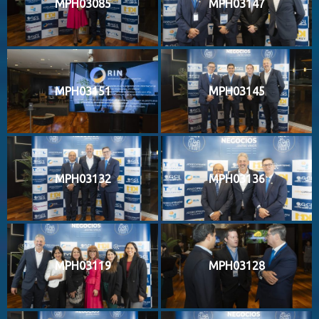
MPH03085
MPH03147
MPH03151
MPH03145
MPH03132
MPH03136
MPH03119
MPH03128