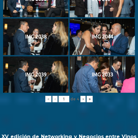
IMG 2038
IMG 2044
IMG 2039
IMG 2033
de
4
«
‹
›
»
XV edición de Networking y Negocios entre Vinos