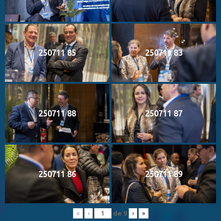
250711 85
250711 83
250711 88
250711 87
250711 86
250711 89
de
9
«
‹
›
»