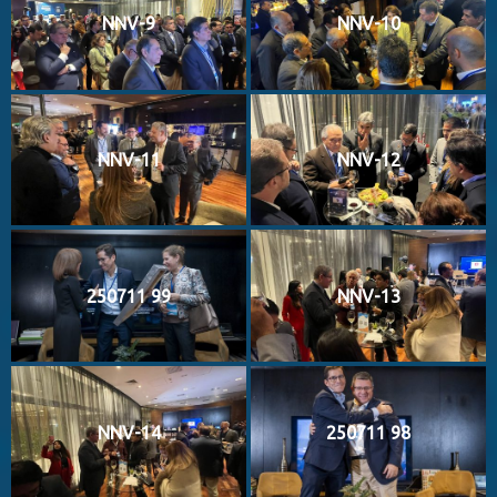
NNV-9
NNV-10
NNV-11
NNV-12
250711 99
NNV-13
NNV-14
250711 98