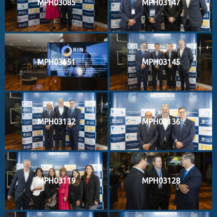
MPH03085
MPH03147
MPH03151
MPH03145
MPH03132
MPH03136
MPH03119
MPH03128