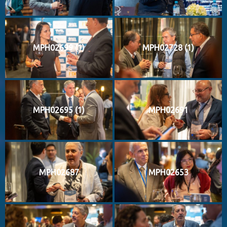
MPH02699 (1)
MPH02728 (1)
MPH02695 (1)
MPH02691
MPH02687
MPH02653