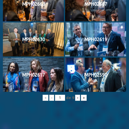
MPH02663
MPH02667
MPH02630
MPH02619
MPH02617
MPH02590
de
9
«
‹
›
»