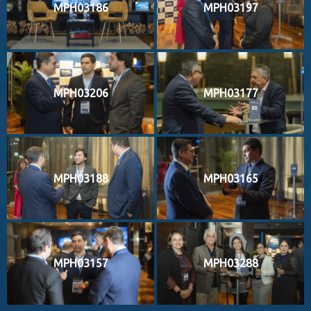
MPH03186
MPH03197
MPH03206
MPH03177
MPH03188
MPH03165
MPH03157
MPH03288