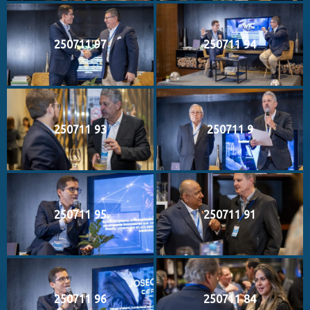
250711 97
250711 94
250711 93
250711 9
250711 95
250711 91
250711 96
250711 84