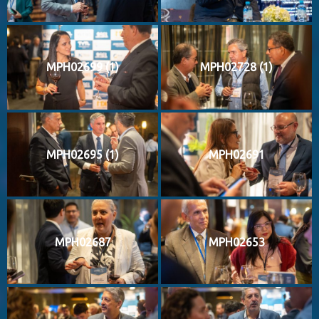
MPH02699 (1)
MPH02728 (1)
MPH02695 (1)
MPH02691
MPH02687
MPH02653