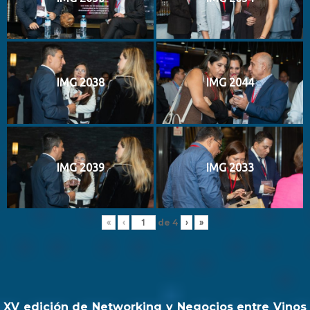
IMG 2038
IMG 2044
IMG 2039
IMG 2033
de
4
«
‹
›
»
XV edición de Networking y Negocios entre Vinos