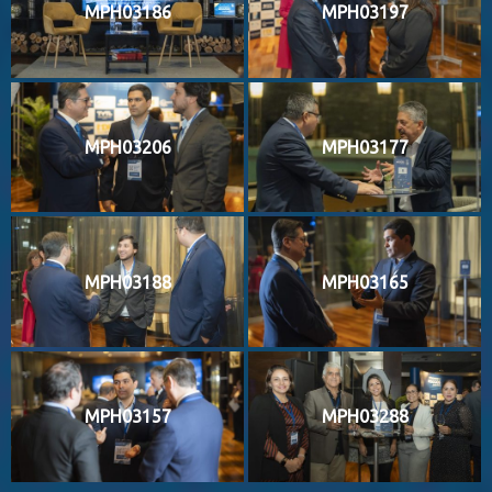
MPH03186
MPH03197
MPH03206
MPH03177
MPH03188
MPH03165
MPH03157
MPH03288