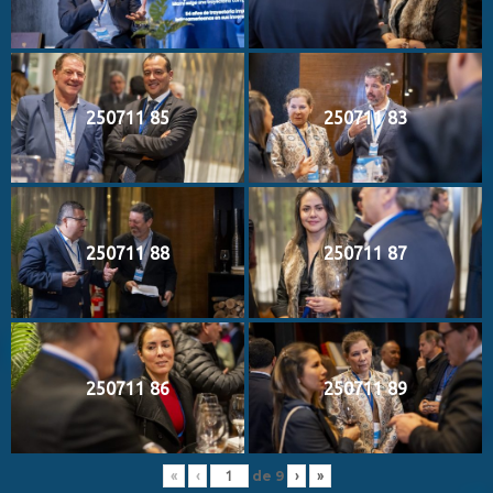
250711 85
250711 83
250711 88
250711 87
250711 86
250711 89
de
9
«
‹
›
»