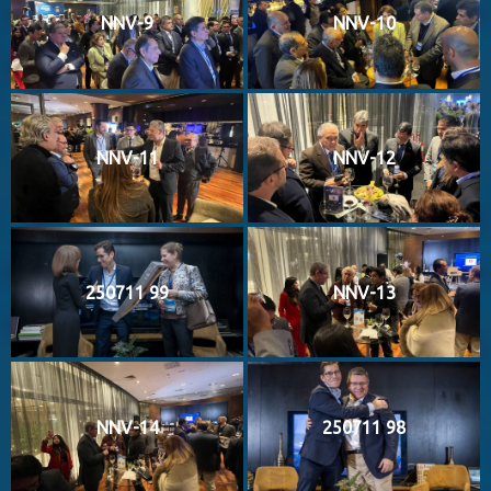
NNV-9
NNV-10
NNV-11
NNV-12
250711 99
NNV-13
NNV-14
250711 98