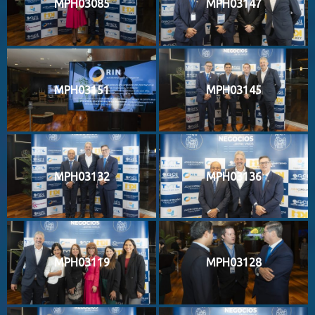
MPH03085
MPH03147
MPH03151
MPH03145
MPH03132
MPH03136
MPH03119
MPH03128