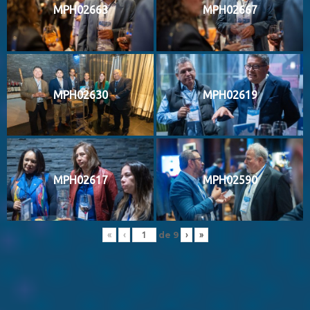
MPH02663
MPH02667
MPH02630
MPH02619
MPH02617
MPH02590
de
9
«
‹
›
»