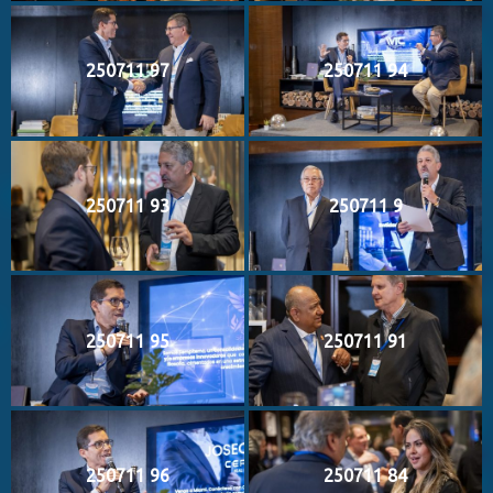
250711 97
250711 94
250711 93
250711 9
250711 95
250711 91
250711 96
250711 84