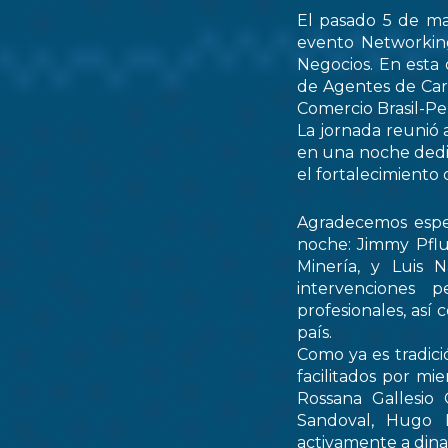
El pasado 5 de ma
evento Networking
Negocios. En esta 
de Agentes de Car
Comercio Brasil-
La jornada reunió 
en una noche dedic
el fortalecimiento 
Agradecemos espec
noche: Jimmy Pflu
Minería, y Luis 
intervenciones 
profesionales, así
país.
Como ya es tradici
facilitados por mi
Rossana Gallesio
Sandoval, Hugo M
activamente a dinam