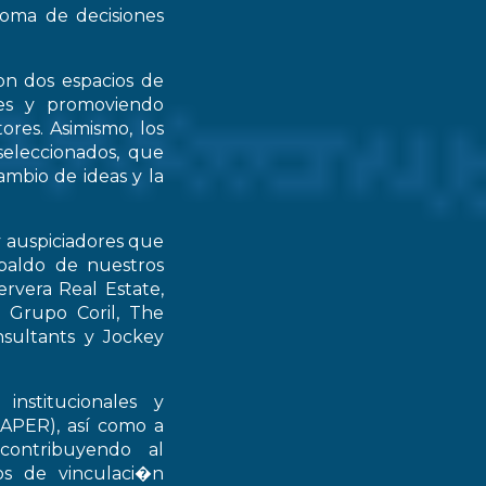
 toma de decisiones
on dos espacios de
ntes y promoviendo
ores. Asimismo, los
seleccionados, que
mbio de ideas y la
y auspiciadores que
spaldo de nuestros
rvera Real Estate,
 Grupo Coril, The
nsultants y Jockey
institucionales y
RAPER), así como a
contribuyendo al
ios de vinculaci�n