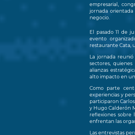
empresarial, cong
jornada orientada
negocio.
El pasado 11 de ju
evento organizad
restaurante Cata, u
La jornada reunió 
sectores, quienes
alianzas estratég
alto impacto en un
Como parte centr
experiencias y per
participaron Carlo
y Hugo Calderón M
reflexiones sobre 
enfrentan las orga
Las entrevistas pe