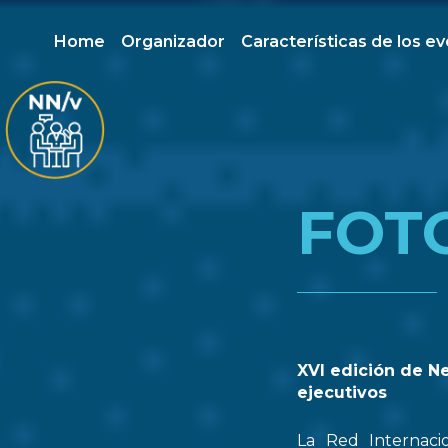
Home
Organizador
Características de los e
FOT
XVI edición de N
ejecutivos
La Red Internaci