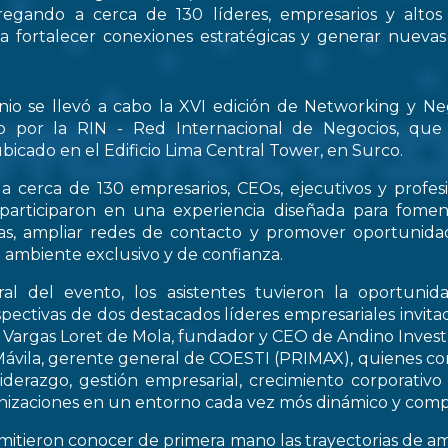
regando a cerca de 130 líderes, empresarios y altos
 a fortalecer conexiones estratégicas y generar nueva
nio se llevó a cabo la XVI edición de Networking y Ne
o por la RIN - Red Internacional de Negocios, que
bicado en el Edificio Lima Central Tower, en Surco.
a cerca de 130 empresarios, CEOs, ejecutivos y profes
 participaron en una experiencia diseñada para fomen
icas, ampliar redes de contacto y promover oportunid
 ambiente exclusivo y de confianza.
al del evento, los asistentes tuvieron la oportunid
spectivas de dos destacados líderes empresariales invitad
s Vargas Loret de Mola, fundador y CEO de Andino Inve
ávila, gerente general de COESTI (PRIMAX), quienes com
liderazgo, gestión empresarial, crecimiento corporativo
nizaciones en un entorno cada vez mós dinámico y compe
rmitieron conocer de primera mano las trayectorias de a