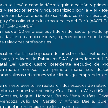
rzo se llevó a cabo la décimo quinta edición y primer
 y Negocios entre Vinos, organizado por la RIN - Re
oportunidad, el encuentro se realizó con el valioso apo
ga y Consolidadores Internacionales del Perú (AACCI Pe
Perú (CAMBRAPER).
a más de 100 empresarios y líderes del sector privado, q
ada al intercambio de ideas, la generación de oportun
de relaciones profesionales.
ialmente la participación de nuestros dos invitados e
cker, fundador de Paltarumi S.A.C. y presidente del C
Natal Del Carpio Castro, presidente ejecutivo de 
permitieron conocer de primera mano sus destaca
 como valiosas reflexiones sobre liderazgo, emprendimient
ón en este evento, se realizaron dos espacios de netwo
embros de nuestra red: Vicky Cruz, Fiorella Wiesse (Ges
 Gonzales, Miguel Honores, Bruno Vega Núñez, Erika 
endoza, Julio Del Castillo y Alfonso Baella, quie
izar el intercambio entre los asistentes.