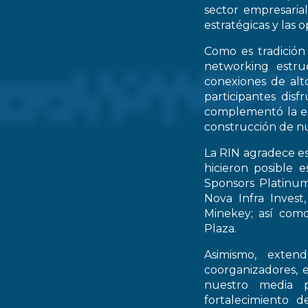
sector empresarial
estratégicas y las 
Como es tradición
networking estruc
conexiones de alto
participantes dis
complementó la ex
construcción de nu
La RIN agradece es
hicieron posible 
Sponsors Platinum
Nova Infra Inves
Minekey; así como
Plaza.
Asimismo, extend
coorganizadores, 
nuestro media p
fortalecimiento d