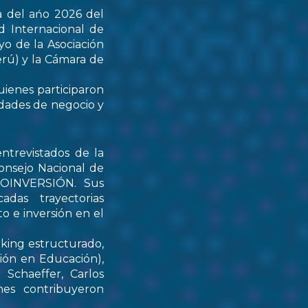
a del ańo 2026 del
d Internacional de
yo de la Asociación
rú) y la Cámara de
uienes participaron
idades de negocio y
ntrevistados de la
onsejo Nacional de
PROINVERSIÓN. Sus
das trayectorias
o e inversión en el
rking estructurado,
tión en Educación),
Schaeffer, Carlos
nes contribuyeron