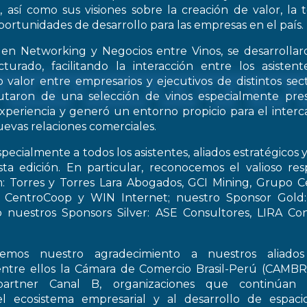
, así como sus visiones sobre la creación de valor, la
oportunidades de desarrollo para las empresas en el país.
 en Networking y Negocios entre Vinos, se desarrollar
turado, facilitando la interacción entre los asiste
 valor entre empresarios y ejecutivos de distintos sect
frutaron de una selección de vinos especialmente pre
periencia y generó un entorno propicio para el interca
evas relaciones comerciales.
pecialmente a todos los asistentes, aliados estratégicos 
esta edición. En particular, reconocemos el valioso re
: Torres y Torres Lara Abogados, GCI Mining, Grupo Ce
t, CentroCoop y WIN Internet; nuestro Sponsor Gold:
 nuestros Sponsors Silver: ASE Consultores, LIRA Co
emos nuestro agradecimiento a nuestros aliados 
entre ellos la Cámara de Comercio Brasil-Perú (CAMB
artner Canal B, organizaciones que continúan 
el ecosistema empresarial y al desarrollo de espac