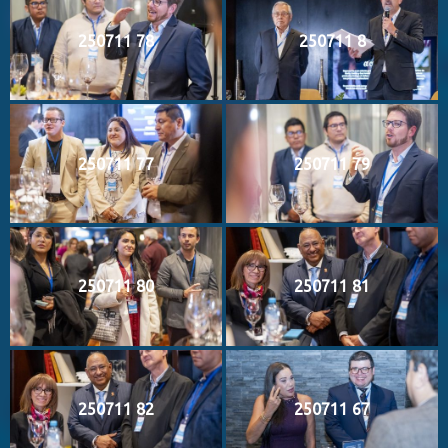
250711 78
250711 8
250711 77
250711 79
250711 80
250711 81
250711 82
250711 67