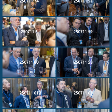
250711 74
250711 57
250711 6
250711 59
250711 60
250711 58
250711 61
250711 63