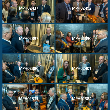
MPH02437
MPH02412
MPH02397
MPH02390
MPH02380
MPH02401
MPH02371
MPH02384