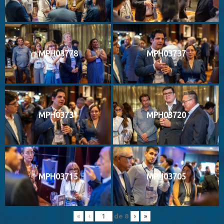
MPH03778
MPH03737
MPH03731
MPH03720
MPH03715
MPH03705
de
8
«
‹
›
»