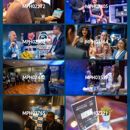
MPH02272
MPH02405
MPH02902
MPH03364
MPH02452
MPH03539
MPH03765
MPH02221