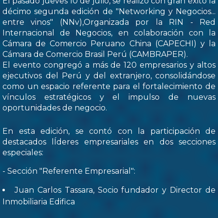
El pasado jueves 10 de julio, se realizó con gran éxito la
décimo segunda edición de "Networking y Negocios...
entre vinos" (NNv),Organizada por la RIN - Red
Internacional de Negocios, en colaboración con la
Cámara de Comercio Peruano China (CAPECHI) y la
Cámara de Comercio Brasil Perú (CAMBRAPER).
El evento congregó a más de 120 empresarios y altos
ejecutivos del Perú y del extranjero, consolidándose
como un espacio referente para el fortalecimiento de
vínculos estratégicos y el impulso de nuevas
oportunidades de negocio.
En esta edición, se contó con la participación de
destacados lÍderes empresariales en dos secciones
especiales:
- Sección "Referente Empresarial":
Juan Carlos Tassara, Socio fundador y Director de
Inmobiliaria Edifica