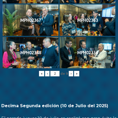
MPH02367
MPH02363
MPH02348
MPH02336
de
9
«
‹
›
»
Decima Segunda edición (10 de Julio del 2025)