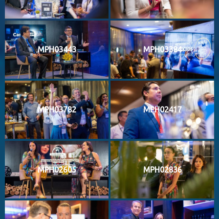
MPH03443
MPH03384
MPH03782
MPH02417
MPH02605
MPH02836