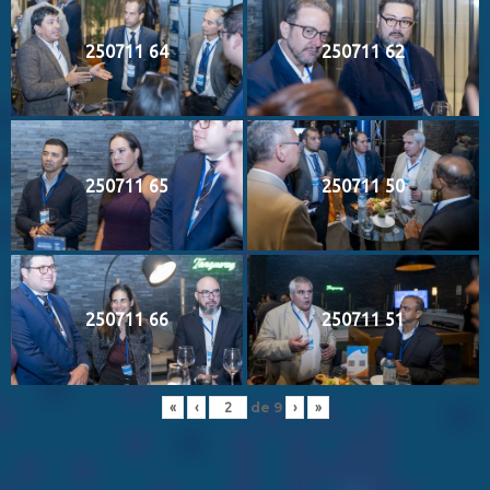
250711 64
250711 62
250711 65
250711 50
250711 66
250711 51
de
9
«
‹
›
»