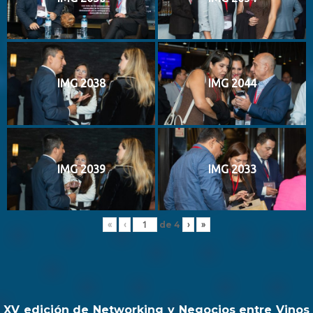
IMG 2038
IMG 2044
IMG 2039
IMG 2033
de
4
«
‹
›
»
XV edición de Networking y Negocios entre Vinos