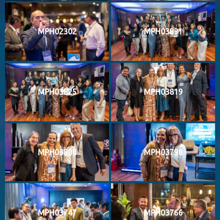
MPH02302
MPH03831
MPH03825
MPH03819
MPH03808
MPH03798
MPH03747
MPH03766