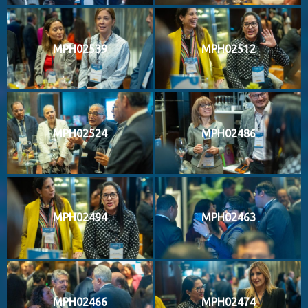
MPH02539
MPH02512
MPH02524
MPH02486
MPH02494
MPH02463
MPH02466
MPH02474