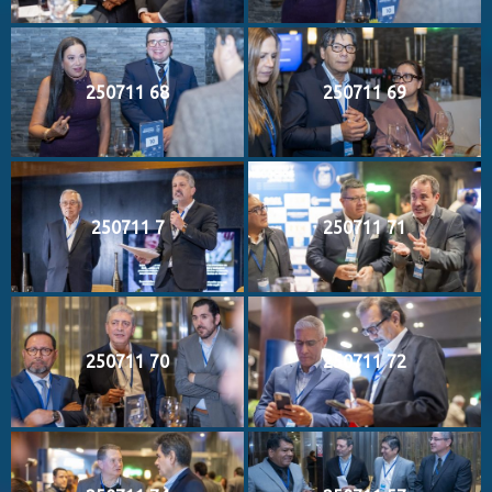
250711 68
250711 69
250711 7
250711 71
250711 70
250711 72