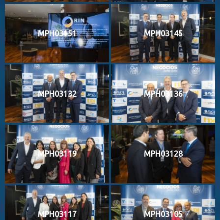
MPH03151
MPH03145
MPH03132
MPH03136
MPH03119
MPH03128
MPH03117
MPH03105