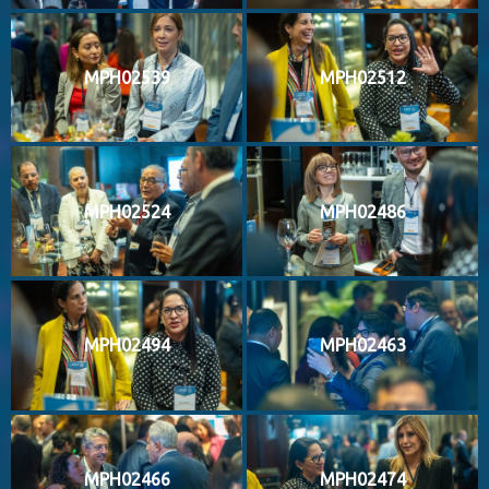
MPH02539
MPH02512
MPH02524
MPH02486
MPH02494
MPH02463
MPH02466
MPH02474