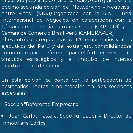
El pasado jueves 10 de julio, se realizó con gran éxito la
décimo segunda edición de "Networking y Negocios...
entre vinos" (NNv),Organizada por la RIN - Red
Internacional de Negocios, en colaboración con la
Cámara de Comercio Peruano China (CAPECHI) y la
Cámara de Comercio Brasil Perú (CAMBRAPER).
El evento congregó a más de 120 empresarios y altos
ejecutivos del Perú y del extranjero, consolidándose
como un espacio referente para el fortalecimiento de
vínculos estratégicos y el impulso de nuevas
oportunidades de negocio.
En esta edición, se contó con la participación de
destacados lÍderes empresariales en dos secciones
especiales:
- Sección "Referente Empresarial":
Juan Carlos Tassara, Socio fundador y Director de
Inmobiliaria Edifica