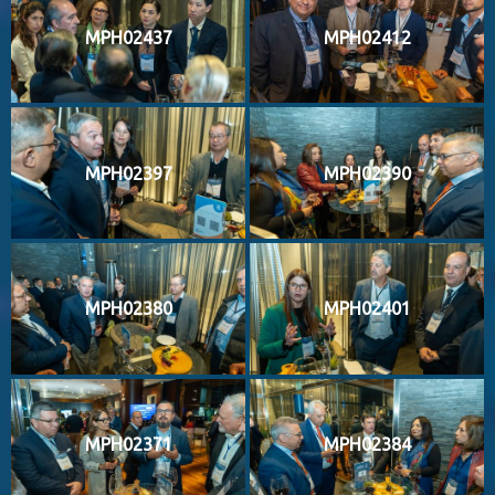
MPH02437
MPH02412
MPH02397
MPH02390
MPH02380
MPH02401
MPH02371
MPH02384