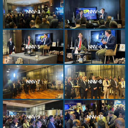
NNV-3
NNV-4
NNV-5
NNV-6
NNV-7
NNV-8
NNV-9
NNV-10