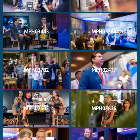
MPH03443
MPH03384
MPH03782
MPH02417
MPH02605
MPH02836