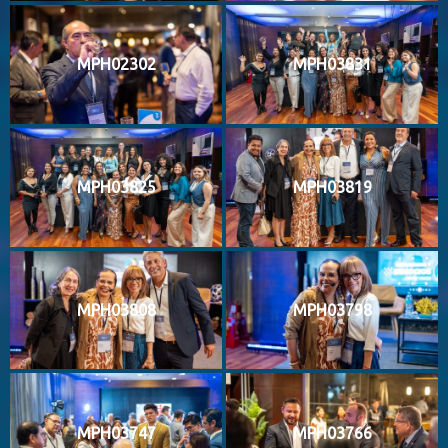
MPH02302
MPH03831
MPH03825
MPH03819
MPH03808
MPH03798
MPH03747
MPH03766