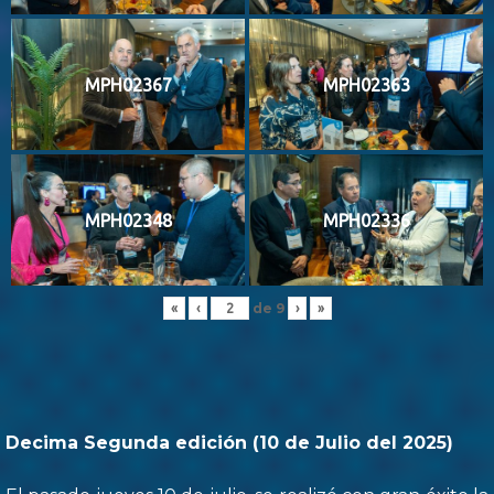
MPH02367
MPH02363
MPH02348
MPH02336
de
9
«
‹
›
»
Decima Segunda edición (10 de Julio del 2025)