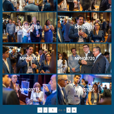
MPH03778
MPH03737
MPH03731
MPH03720
MPH03715
MPH03705
de
8
«
‹
›
»