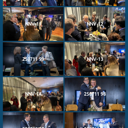
NNV-11
NNV-12
250711 99
NNV-13
NNV-14
250711 98