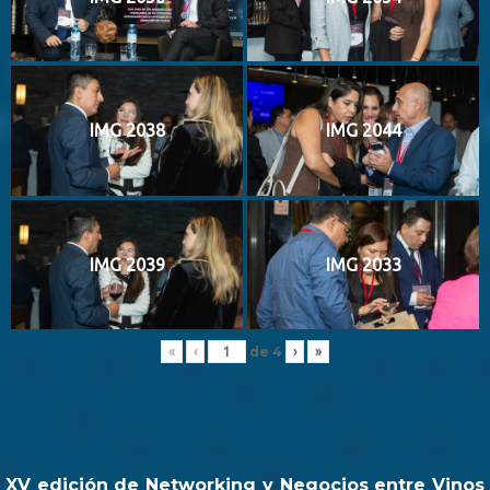
IMG 2038
IMG 2044
IMG 2039
IMG 2033
de
4
«
‹
›
»
XV edición de Networking y Negocios entre Vinos