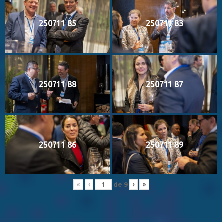
250711 85
250711 83
250711 88
250711 87
250711 86
250711 89
de
9
«
‹
›
»