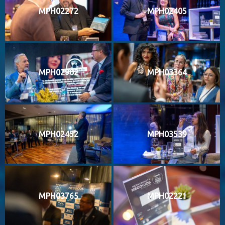
MPH02272
MPH02405
MPH02902
MPH03364
MPH02452
MPH03539
MPH03765
MPH02221