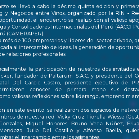
rzo se llevó a cabo la décimo quinta edición y primer
 y Negocios entre Vinos, organizado por la RIN - Re
oportunidad, el encuentro se realizó con el valioso apo
ga y Consolidadores Internacionales del Perú (AACCI Pe
Perú (CAMBRAPER).
a más de 100 empresarios y líderes del sector privado, q
ada al intercambio de ideas, la generación de oportun
de relaciones profesionales.
ialmente la participación de nuestros dos invitados e
cker, fundador de Paltarumi S.A.C. y presidente del C
Natal Del Carpio Castro, presidente ejecutivo de 
permitieron conocer de primera mano sus destaca
 como valiosas reflexiones sobre liderazgo, emprendimient
ón en este evento, se realizaron dos espacios de netwo
embros de nuestra red: Vicky Cruz, Fiorella Wiesse (Ges
 Gonzales, Miguel Honores, Bruno Vega Núñez, Erika 
endoza, Julio Del Castillo y Alfonso Baella, quie
izar el intercambio entre los asistentes.