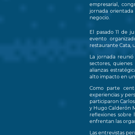
empresarial, cong
jornada orientada
negocio.
El pasado 11 de ju
evento organizad
restaurante Cata, u
La jornada reunió 
sectores, quienes
alianzas estratég
alto impacto en un
Como parte centr
experiencias y per
participaron Carlo
y Hugo Calderón M
reflexiones sobre 
enfrentan las orga
Las entrevistas pe