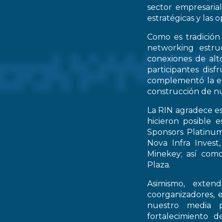
sector empresarial
estratégicas y las 
Como es tradición
networking estruc
conexiones de alto
participantes dis
complementó la ex
construcción de nu
La RIN agradece es
hicieron posible 
Sponsors Platinum
Nova Infra Inves
Minekey; así como
Plaza.
Asimismo, extend
coorganizadores, 
nuestro media p
fortalecimiento d