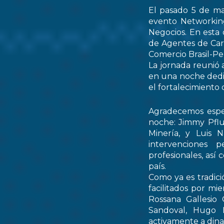
El pasado 5 de ma
evento Networking
Negocios. En esta 
de Agentes de Car
Comercio Brasil-
La jornada reunió 
en una noche dedic
el fortalecimiento 
Agradecemos espec
noche: Jimmy Pflu
Minería, y Luis 
intervenciones 
profesionales, así
país.
Como ya es tradici
facilitados por mi
Rossana Gallesio
Sandoval, Hugo M
activamente a dinam