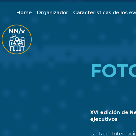
Home
Organizador
Características de los e
FOT
XVI edición de N
ejecutivos
La Red Internaci