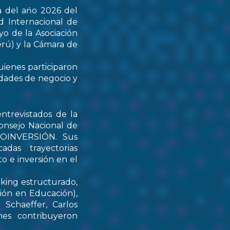
a del ańo 2026 del
d Internacional de
yo de la Asociación
rú) y la Cámara de
uienes participaron
idades de negocio y
ntrevistados de la
onsejo Nacional de
PROINVERSIÓN. Sus
das trayectorias
o e inversión en el
rking estructurado,
tión en Educación),
Schaeffer, Carlos
nes contribuyeron