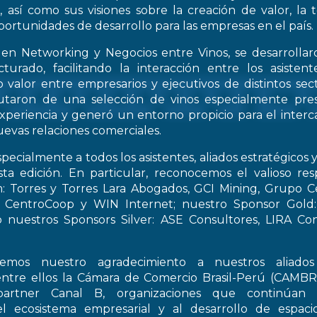
, así como sus visiones sobre la creación de valor, la
oportunidades de desarrollo para las empresas en el país.
 en Networking y Negocios entre Vinos, se desarrollar
turado, facilitando la interacción entre los asiste
 valor entre empresarios y ejecutivos de distintos sect
frutaron de una selección de vinos especialmente pre
periencia y generó un entorno propicio para el interca
evas relaciones comerciales.
pecialmente a todos los asistentes, aliados estratégicos 
esta edición. En particular, reconocemos el valioso re
: Torres y Torres Lara Abogados, GCI Mining, Grupo Ce
t, CentroCoop y WIN Internet; nuestro Sponsor Gold:
 nuestros Sponsors Silver: ASE Consultores, LIRA Co
emos nuestro agradecimiento a nuestros aliados 
entre ellos la Cámara de Comercio Brasil-Perú (CAMB
artner Canal B, organizaciones que continúan 
el ecosistema empresarial y al desarrollo de espac