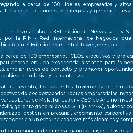
regando a cerca de 130 líderes, empresarios y altos
 a fortalecer conexiones estratégicas y generar nueva
nio se llevó a cabo la XVI edición de Networking y Ne
o por la RIN - Red Internacional de Negocios, que
bicado en el Edificio Lima Central Tower, en Surco.
a cerca de 130 empresarios, CEOs, ejecutivos y profes
 participaron en una experiencia diseñada para fomen
icas, ampliar redes de contacto y promover oportunid
 ambiente exclusivo y de confianza.
al del evento, los asistentes tuvieron la oportunid
spectivas de dos destacados líderes empresariales invitad
s Vargas Loret de Mola, fundador y CEO de Andino Inve
ávila, gerente general de COESTI (PRIMAX), quienes com
liderazgo, gestión empresarial, crecimiento corporativo
nizaciones en un entorno cada vez mós dinámico y compe
rmitieron conocer de primera mano las trayectorias de a