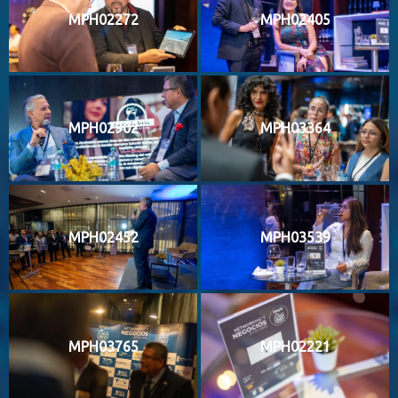
MPH02272
MPH02405
MPH02902
MPH03364
MPH02452
MPH03539
MPH03765
MPH02221