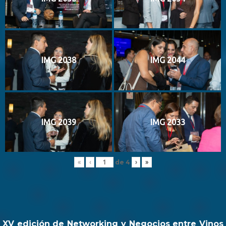
IMG 2038
IMG 2044
IMG 2039
IMG 2033
de
4
«
‹
›
»
XV edición de Networking y Negocios entre Vinos