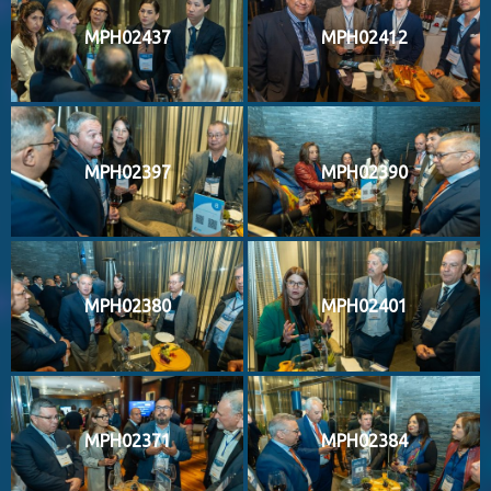
MPH02437
MPH02412
MPH02397
MPH02390
MPH02380
MPH02401
MPH02371
MPH02384