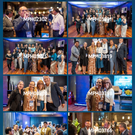
MPH02302
MPH03831
MPH03825
MPH03819
MPH03808
MPH03798
MPH03747
MPH03766