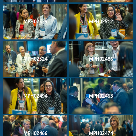
MPH02539
MPH02512
MPH02524
MPH02486
MPH02494
MPH02463
MPH02466
MPH02474