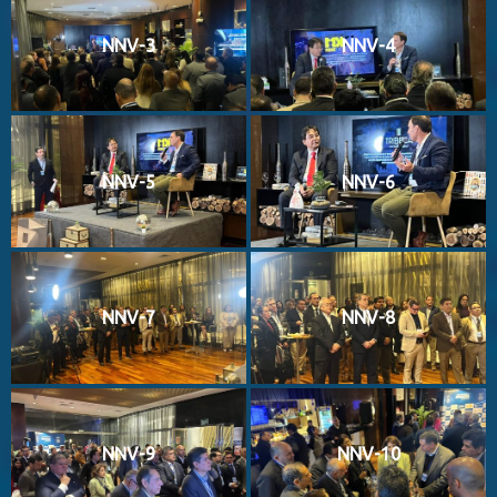
NNV-3
NNV-4
NNV-5
NNV-6
NNV-7
NNV-8
NNV-9
NNV-10