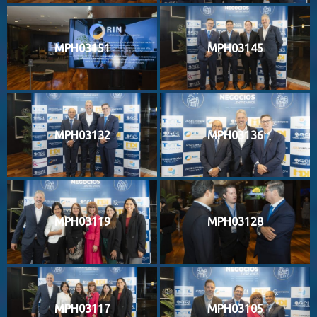
MPH03151
MPH03145
MPH03132
MPH03136
MPH03119
MPH03128
MPH03117
MPH03105