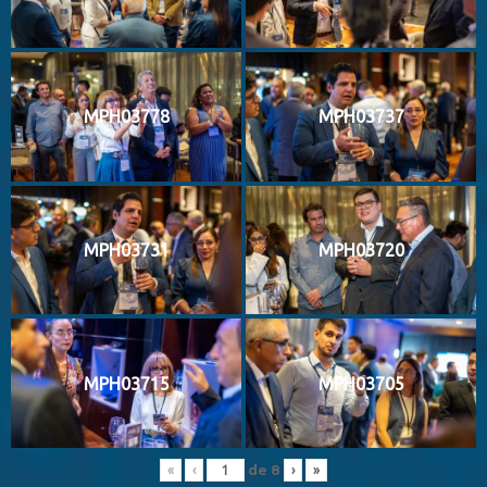
MPH03778
MPH03737
MPH03731
MPH03720
MPH03715
MPH03705
de
8
«
‹
›
»