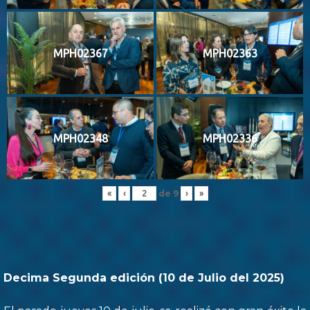
MPH02367
MPH02363
MPH02348
MPH02336
de
9
«
‹
›
»
Decima Segunda edición (10 de Julio del 2025)