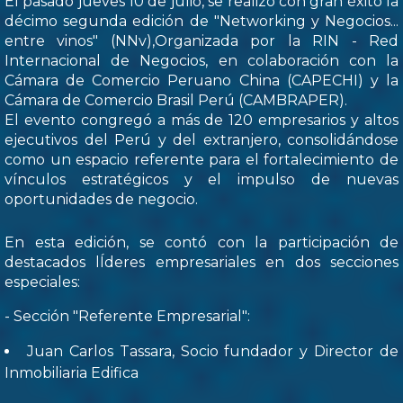
El pasado jueves 10 de julio, se realizó con gran éxito la
décimo segunda edición de "Networking y Negocios...
entre vinos" (NNv),Organizada por la RIN - Red
Internacional de Negocios, en colaboración con la
Cámara de Comercio Peruano China (CAPECHI) y la
Cámara de Comercio Brasil Perú (CAMBRAPER).
El evento congregó a más de 120 empresarios y altos
ejecutivos del Perú y del extranjero, consolidándose
como un espacio referente para el fortalecimiento de
vínculos estratégicos y el impulso de nuevas
oportunidades de negocio.
En esta edición, se contó con la participación de
destacados lÍderes empresariales en dos secciones
especiales:
- Sección "Referente Empresarial":
Juan Carlos Tassara, Socio fundador y Director de
Inmobiliaria Edifica