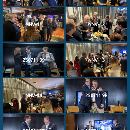
NNV-11
NNV-12
250711 99
NNV-13
NNV-14
250711 98