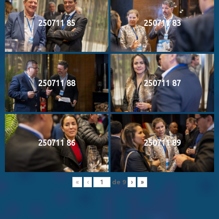
250711 85
250711 83
250711 88
250711 87
250711 86
250711 89
de
9
«
‹
›
»