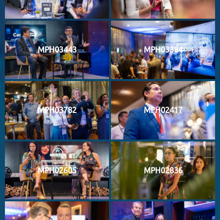
MPH03443
MPH03384
MPH03782
MPH02417
MPH02605
MPH02836