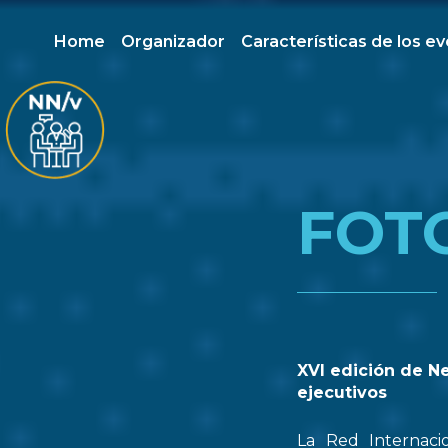
Home
Organizador
Características de los e
FOT
XVI edición de N
ejecutivos
La Red Internaci