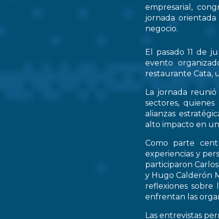
empresarial, cong
jornada orientada
negocio.
El pasado 11 de ju
evento organizad
restaurante Cata, u
La jornada reunió 
sectores, quienes
alianzas estratég
alto impacto en un
Como parte centr
experiencias y per
participaron Carlo
y Hugo Calderón M
reflexiones sobre 
enfrentan las orga
Las entrevistas pe