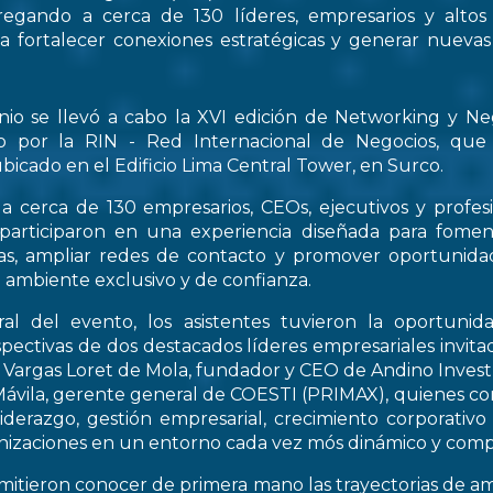
regando a cerca de 130 líderes, empresarios y altos
 a fortalecer conexiones estratégicas y generar nueva
nio se llevó a cabo la XVI edición de Networking y Ne
o por la RIN - Red Internacional de Negocios, que
bicado en el Edificio Lima Central Tower, en Surco.
a cerca de 130 empresarios, CEOs, ejecutivos y profes
 participaron en una experiencia diseñada para fomen
icas, ampliar redes de contacto y promover oportunid
 ambiente exclusivo y de confianza.
al del evento, los asistentes tuvieron la oportunid
spectivas de dos destacados líderes empresariales invitad
s Vargas Loret de Mola, fundador y CEO de Andino Inve
ávila, gerente general de COESTI (PRIMAX), quienes com
liderazgo, gestión empresarial, crecimiento corporativo
nizaciones en un entorno cada vez mós dinámico y compe
rmitieron conocer de primera mano las trayectorias de a