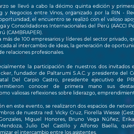
rzo se llevó a cabo la décimo quinta edición y primer
 y Negocios entre Vinos, organizado por la RIN - Re
oportunidad, el encuentro se realizó con el valioso apo
ga y Consolidadores Internacionales del Perú (AACCI Pe
Perú (CAMBRAPER).
a más de 100 empresarios y líderes del sector privado, q
ada al intercambio de ideas, la generación de oportun
de relaciones profesionales.
ialmente la participación de nuestros dos invitados e
cker, fundador de Paltarumi S.A.C. y presidente del C
Natal Del Carpio Castro, presidente ejecutivo de 
permitieron conocer de primera mano sus destaca
 como valiosas reflexiones sobre liderazgo, emprendimient
ón en este evento, se realizaron dos espacios de netwo
embros de nuestra red: Vicky Cruz, Fiorella Wiesse (Ges
 Gonzales, Miguel Honores, Bruno Vega Núñez, Erika 
endoza, Julio Del Castillo y Alfonso Baella, quie
izar el intercambio entre los asistentes.