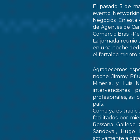
El pasado 5 de ma
evento Networking
Negocios. En esta 
de Agentes de Car
Comercio Brasil-
La jornada reunió 
en una noche dedic
el fortalecimiento 
Agradecemos espec
noche: Jimmy Pflu
Minería, y Luis 
intervenciones 
profesionales, así
país.
Como ya es tradici
facilitados por mi
Rossana Gallesio
Sandoval, Hugo M
activamente a dinam