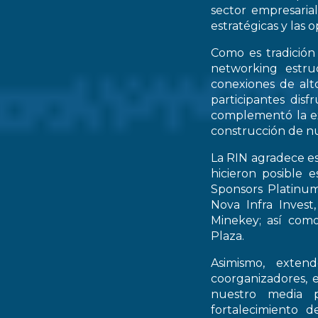
sector empresarial
estratégicas y las 
Como es tradición
networking estruc
conexiones de alto
participantes dis
complementó la ex
construcción de nu
La RIN agradece es
hicieron posible 
Sponsors Platinum
Nova Infra Inves
Minekey; así como
Plaza.
Asimismo, extend
coorganizadores, 
nuestro media p
fortalecimiento d