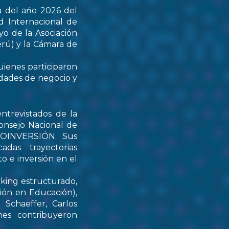
a del ańo 2026 del
d Internacional de
yo de la Asociación
rú) y la Cámara de
uienes participaron
idades de negocio y
ntrevistados de la
onsejo Nacional de
PROINVERSIÓN. Sus
das trayectorias
o e inversión en el
rking estructurado,
tión en Educación),
Schaeffer, Carlos
nes contribuyeron