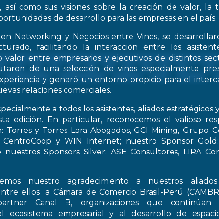
, así como sus visiones sobre la creación de valor, la
oportunidades de desarrollo para las empresas en el país.
 en Networking y Negocios entre Vinos, se desarrollar
turado, facilitando la interacción entre los asiste
 valor entre empresarios y ejecutivos de distintos sect
frutaron de una selección de vinos especialmente pre
periencia y generó un entorno propicio para el interca
evas relaciones comerciales.
pecialmente a todos los asistentes, aliados estratégicos 
esta edición. En particular, reconocemos el valioso re
: Torres y Torres Lara Abogados, GCI Mining, Grupo Ce
t, CentroCoop y WIN Internet; nuestro Sponsor Gold:
 nuestros Sponsors Silver: ASE Consultores, LIRA Co
emos nuestro agradecimiento a nuestros aliados 
entre ellos la Cámara de Comercio Brasil-Perú (CAMB
artner Canal B, organizaciones que continúan 
el ecosistema empresarial y al desarrollo de espac