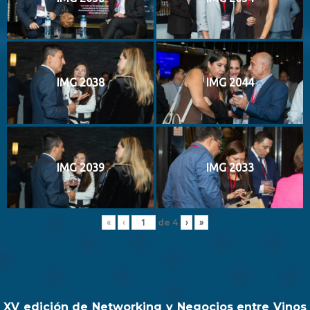
IMG 2038
IMG 2044
IMG 2039
IMG 2033
de
4
«
‹
›
»
XV edición de Networking y Negocios entre Vinos