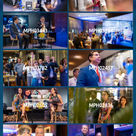
MPH03443
MPH03384
MPH03782
MPH02417
MPH02605
MPH02836