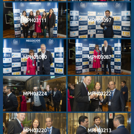
MPH03111
MPH03097
MPH03090
MPH03087
MPH03224
MPH03222
MPH03220
MPH03213