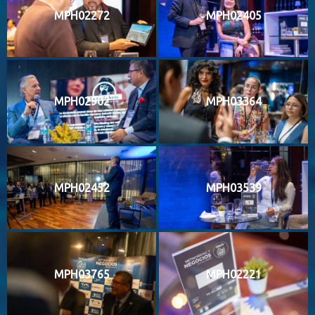
MPH02272
MPH02405
MPH02902
MPH03364
MPH02452
MPH03539
MPH03765
MPH02221