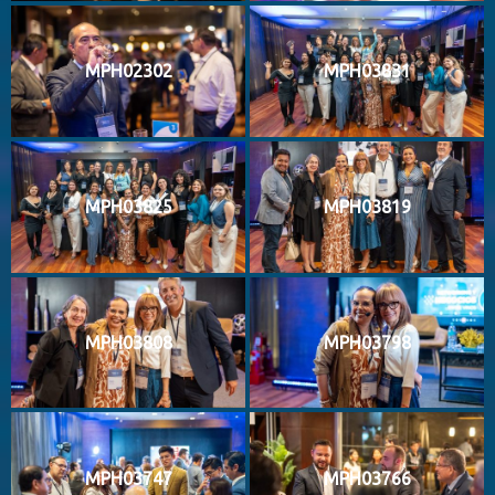
MPH02302
MPH03831
MPH03825
MPH03819
MPH03808
MPH03798
MPH03747
MPH03766