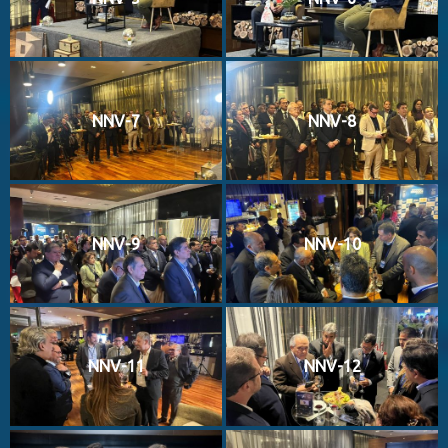
NNV-7
NNV-8
NNV-9
NNV-10
NNV-11
NNV-12