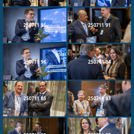
250711 95
250711 91
250711 96
250711 84
250711 85
250711 83