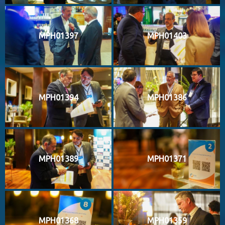
MPH01397
MPH01403
MPH01394
MPH01386
MPH01389
MPH01371
MPH01368
MPH01359