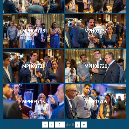
MPH03778
MPH03737
MPH03731
MPH03720
MPH03715
MPH03705
de
8
«
‹
›
»