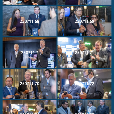
250711 68
250711 69
250711 7
250711 71
250711 70
250711 72