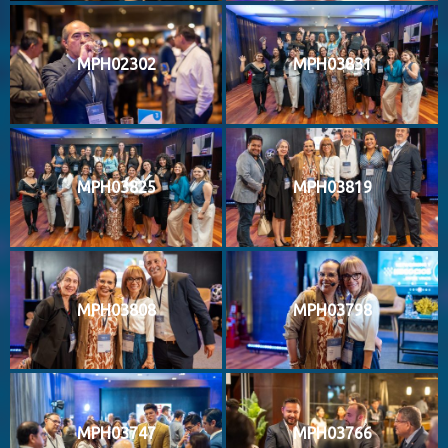
MPH02302
MPH03831
MPH03825
MPH03819
MPH03808
MPH03798
MPH03747
MPH03766