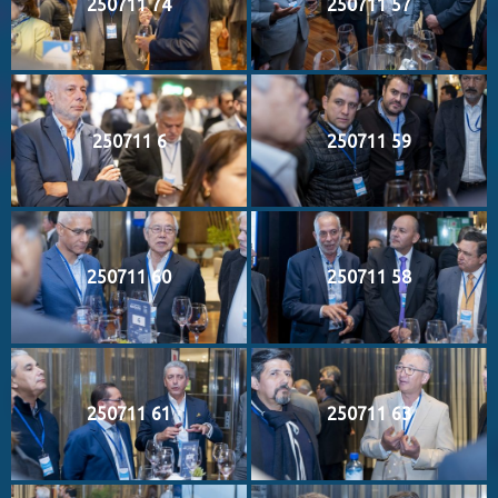
250711 74
250711 57
250711 6
250711 59
250711 60
250711 58
250711 61
250711 63