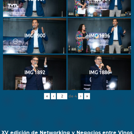
IMG 1900
IMG 1896
IMG 1892
IMG 1886
de
4
«
‹
›
»
XV edición de Networking y Negocios entre Vinos