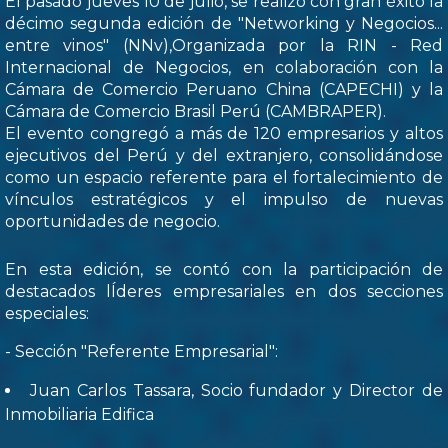
El pasado jueves 10 de julio, se realizó con gran éxito la
décimo segunda edición de "Networking y Negocios...
entre vinos" (NNv),Organizada por la RIN - Red
Internacional de Negocios, en colaboración con la
Cámara de Comercio Peruano China (CAPECHI) y la
Cámara de Comercio Brasil Perú (CAMBRAPER).
El evento congregó a más de 120 empresarios y altos
ejecutivos del Perú y del extranjero, consolidándose
como un espacio referente para el fortalecimiento de
vínculos estratégicos y el impulso de nuevas
oportunidades de negocio.
En esta edición, se contó con la participación de
destacados lÍderes empresariales en dos secciones
especiales:
- Sección "Referente Empresarial":
Juan Carlos Tassara, Socio fundador y Director de
Inmobiliaria Edifica