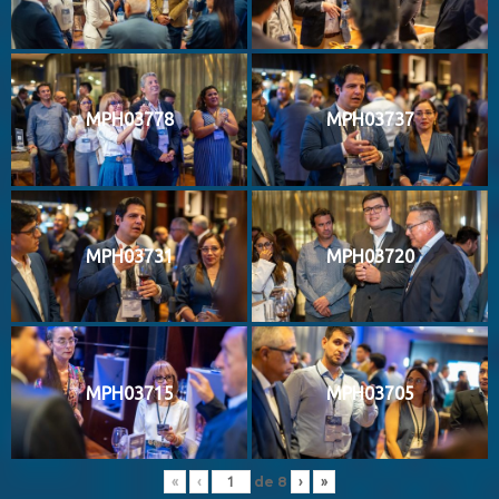
MPH03778
MPH03737
MPH03731
MPH03720
MPH03715
MPH03705
de
8
«
‹
›
»