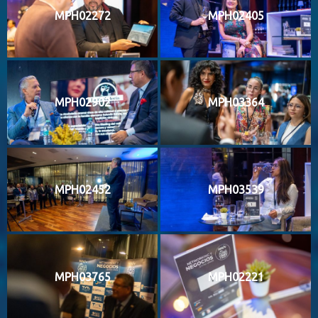
MPH02272
MPH02405
MPH02902
MPH03364
MPH02452
MPH03539
MPH03765
MPH02221