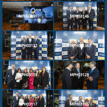
MPH03151
MPH03145
MPH03132
MPH03136
MPH03119
MPH03128
MPH03117
MPH03105