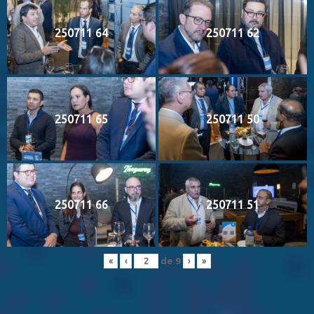
250711 64
250711 62
250711 65
250711 50
250711 66
250711 51
de
9
«
‹
›
»