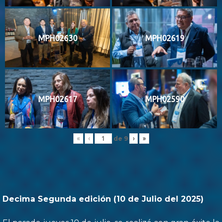
MPH02630
MPH02619
MPH02617
MPH02590
de
9
«
‹
›
»
Decima Segunda edición (10 de Julio del 2025)