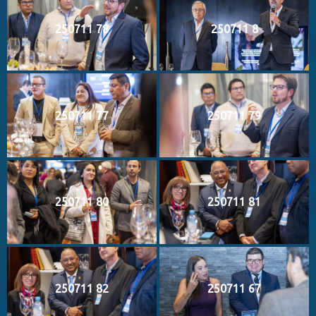
250711 78
250711 8
250711 77
250711 79
250711 80
250711 81
250711 82
250711 67