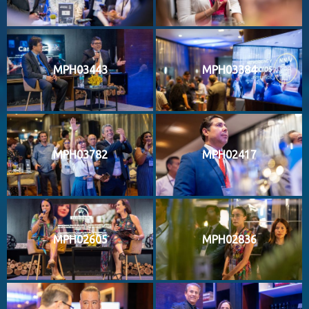
MPH03443
MPH03384
MPH03782
MPH02417
MPH02605
MPH02836