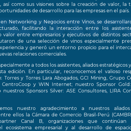
, así como sus visiones sobre la creación de valor, la
oportunidades de desarrollo para las empresas en el país.
 en Networking y Negocios entre Vinos, se desarrollar
turado, facilitando la interacción entre los asiste
 valor entre empresarios y ejecutivos de distintos sect
frutaron de una selección de vinos especialmente pre
periencia y generó un entorno propicio para el interca
evas relaciones comerciales.
pecialmente a todos los asistentes, aliados estratégicos 
esta edición. En particular, reconocemos el valioso re
: Torres y Torres Lara Abogados, GCI Mining, Grupo Ce
t, CentroCoop y WIN Internet; nuestro Sponsor Gold:
 nuestros Sponsors Silver: ASE Consultores, LIRA Co
emos nuestro agradecimiento a nuestros aliados 
entre ellos la Cámara de Comercio Brasil-Perú (CAMB
artner Canal B, organizaciones que continúan 
el ecosistema empresarial y al desarrollo de espac