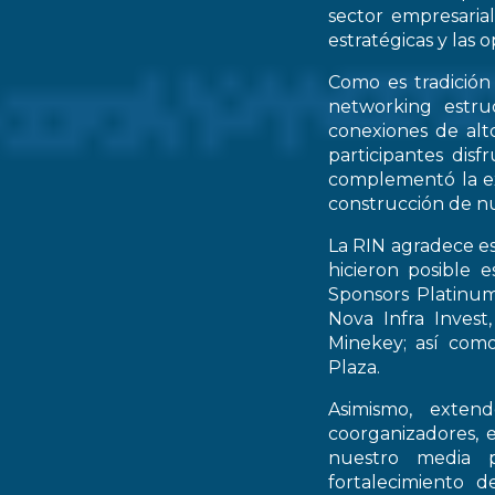
sector empresarial
estratégicas y las 
Como es tradición
networking estruc
conexiones de alto
participantes dis
complementó la ex
construcción de nu
La RIN agradece es
hicieron posible 
Sponsors Platinum
Nova Infra Inves
Minekey; así como
Plaza.
Asimismo, extend
coorganizadores, 
nuestro media p
fortalecimiento d