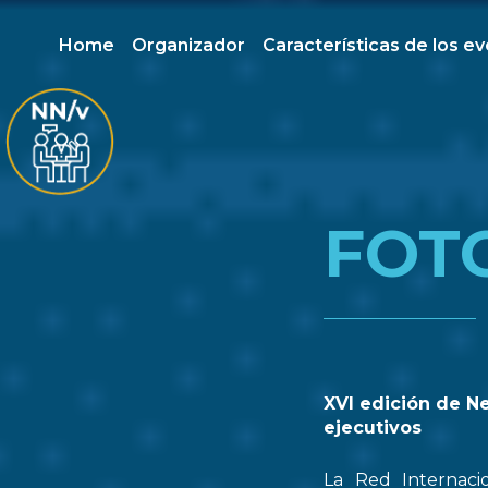
Home
Organizador
Características de los e
FOT
XVI edición de N
ejecutivos
La Red Internaci