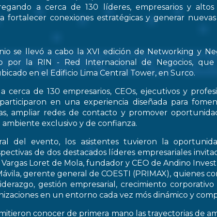
regando a cerca de 130 líderes, empresarios y altos
 a fortalecer conexiones estratégicas y generar nueva
nio se llevó a cabo la XVI edición de Networking y Ne
o por la RIN - Red Internacional de Negocios, que
bicado en el Edificio Lima Central Tower, en Surco.
a cerca de 130 empresarios, CEOs, ejecutivos y profes
 participaron en una experiencia diseñada para fomen
icas, ampliar redes de contacto y promover oportunid
 ambiente exclusivo y de confianza.
al del evento, los asistentes tuvieron la oportunid
spectivas de dos destacados líderes empresariales invitad
s Vargas Loret de Mola, fundador y CEO de Andino Inve
ávila, gerente general de COESTI (PRIMAX), quienes com
liderazgo, gestión empresarial, crecimiento corporativo
nizaciones en un entorno cada vez mós dinámico y compe
rmitieron conocer de primera mano las trayectorias de a