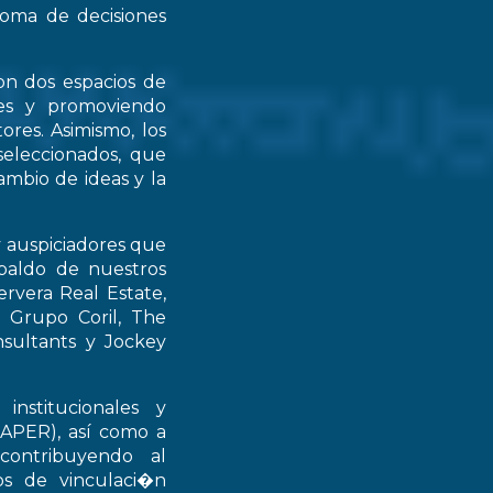
 toma de decisiones
on dos espacios de
ntes y promoviendo
ores. Asimismo, los
seleccionados, que
mbio de ideas y la
y auspiciadores que
spaldo de nuestros
rvera Real Estate,
 Grupo Coril, The
nsultants y Jockey
institucionales y
RAPER), así como a
contribuyendo al
ios de vinculaci�n