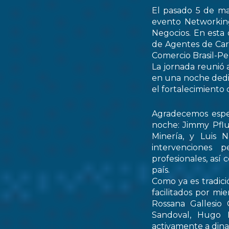
El pasado 5 de ma
evento Networking
Negocios. En esta 
de Agentes de Car
Comercio Brasil-
La jornada reunió 
en una noche dedic
el fortalecimiento 
Agradecemos espec
noche: Jimmy Pflu
Minería, y Luis 
intervenciones 
profesionales, así
país.
Como ya es tradici
facilitados por mi
Rossana Gallesio
Sandoval, Hugo M
activamente a dinam