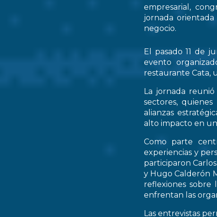
empresarial, cong
jornada orientada
negocio.
El pasado 11 de ju
evento organizad
restaurante Cata, u
La jornada reunió 
sectores, quienes
alianzas estratég
alto impacto en un
Como parte centr
experiencias y per
participaron Carlo
y Hugo Calderón M
reflexiones sobre 
enfrentan las orga
Las entrevistas pe