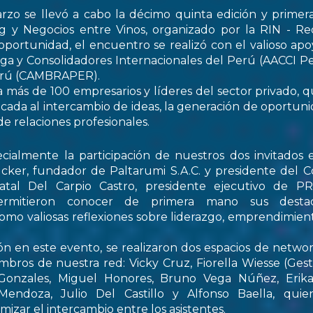
rzo se llevó a cabo la décimo quinta edición y primer
 y Negocios entre Vinos, organizado por la RIN - Re
oportunidad, el encuentro se realizó con el valioso apo
ga y Consolidadores Internacionales del Perú (AACCI Pe
Perú (CAMBRAPER).
a más de 100 empresarios y líderes del sector privado, q
ada al intercambio de ideas, la generación de oportun
de relaciones profesionales.
ialmente la participación de nuestros dos invitados e
cker, fundador de Paltarumi S.A.C. y presidente del C
Natal Del Carpio Castro, presidente ejecutivo de 
permitieron conocer de primera mano sus destaca
 como valiosas reflexiones sobre liderazgo, emprendimient
ón en este evento, se realizaron dos espacios de netwo
embros de nuestra red: Vicky Cruz, Fiorella Wiesse (Ges
 Gonzales, Miguel Honores, Bruno Vega Núñez, Erika 
endoza, Julio Del Castillo y Alfonso Baella, quie
izar el intercambio entre los asistentes.