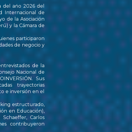
a del ańo 2026 del
d Internacional de
yo de la Asociación
rú) y la Cámara de
uienes participaron
idades de negocio y
ntrevistados de la
onsejo Nacional de
PROINVERSIÓN. Sus
das trayectorias
o e inversión en el
rking estructurado,
tión en Educación),
Schaeffer, Carlos
nes contribuyeron