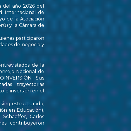
a del ańo 2026 del
d Internacional de
yo de la Asociación
rú) y la Cámara de
uienes participaron
idades de negocio y
ntrevistados de la
onsejo Nacional de
PROINVERSIÓN. Sus
das trayectorias
o e inversión en el
rking estructurado,
tión en Educación),
Schaeffer, Carlos
nes contribuyeron