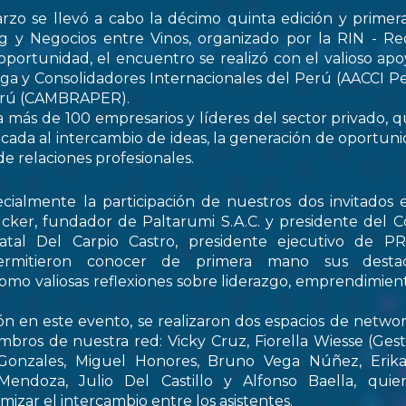
rzo se llevó a cabo la décimo quinta edición y primer
 y Negocios entre Vinos, organizado por la RIN - Re
oportunidad, el encuentro se realizó con el valioso apo
ga y Consolidadores Internacionales del Perú (AACCI Pe
Perú (CAMBRAPER).
a más de 100 empresarios y líderes del sector privado, q
ada al intercambio de ideas, la generación de oportun
de relaciones profesionales.
ialmente la participación de nuestros dos invitados e
cker, fundador de Paltarumi S.A.C. y presidente del C
Natal Del Carpio Castro, presidente ejecutivo de 
permitieron conocer de primera mano sus destaca
 como valiosas reflexiones sobre liderazgo, emprendimient
ón en este evento, se realizaron dos espacios de netwo
embros de nuestra red: Vicky Cruz, Fiorella Wiesse (Ges
 Gonzales, Miguel Honores, Bruno Vega Núñez, Erika 
endoza, Julio Del Castillo y Alfonso Baella, quie
izar el intercambio entre los asistentes.