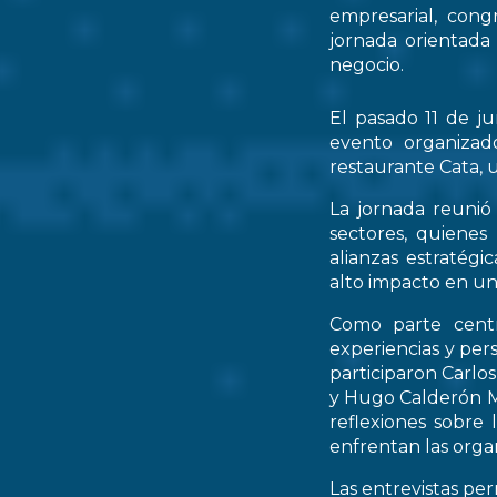
empresarial, cong
jornada orientada
negocio.
El pasado 11 de ju
evento organizad
restaurante Cata, u
La jornada reunió 
sectores, quienes
alianzas estratég
alto impacto en un
Como parte centr
experiencias y per
participaron Carlo
y Hugo Calderón M
reflexiones sobre 
enfrentan las orga
Las entrevistas pe