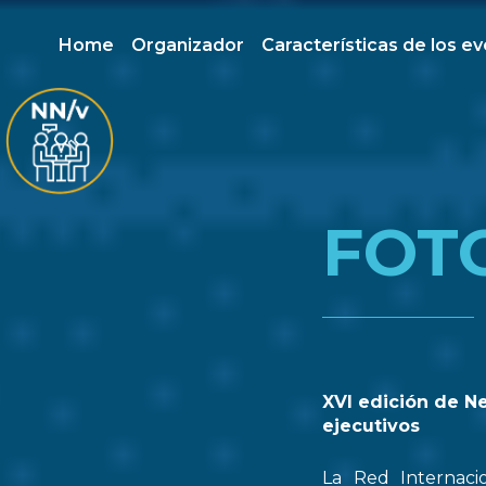
Home
Organizador
Características de los e
FOT
XVI edición de N
ejecutivos
La Red Internaci