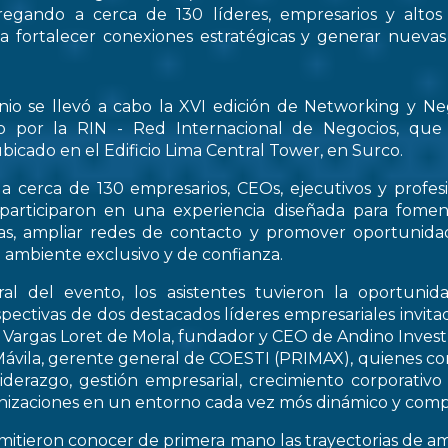
regando a cerca de 130 líderes, empresarios y altos
 a fortalecer conexiones estratégicas y generar nueva
nio se llevó a cabo la XVI edición de Networking y Ne
o por la RIN - Red Internacional de Negocios, que
bicado en el Edificio Lima Central Tower, en Surco.
a cerca de 130 empresarios, CEOs, ejecutivos y profes
 participaron en una experiencia diseñada para fomen
icas, ampliar redes de contacto y promover oportunid
 ambiente exclusivo y de confianza.
al del evento, los asistentes tuvieron la oportunid
spectivas de dos destacados líderes empresariales invitad
s Vargas Loret de Mola, fundador y CEO de Andino Inve
ávila, gerente general de COESTI (PRIMAX), quienes com
liderazgo, gestión empresarial, crecimiento corporativo
nizaciones en un entorno cada vez mós dinámico y compe
rmitieron conocer de primera mano las trayectorias de a