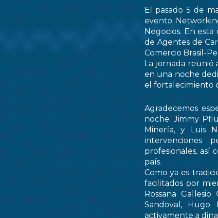
El pasado 5 de ma
evento Networking
Negocios. En esta 
de Agentes de Car
Comercio Brasil-
La jornada reunió 
en una noche dedic
el fortalecimiento 
Agradecemos espec
noche: Jimmy Pflu
Minería, y Luis 
intervenciones 
profesionales, así
país.
Como ya es tradici
facilitados por mi
Rossana Gallesio
Sandoval, Hugo M
activamente a dinam