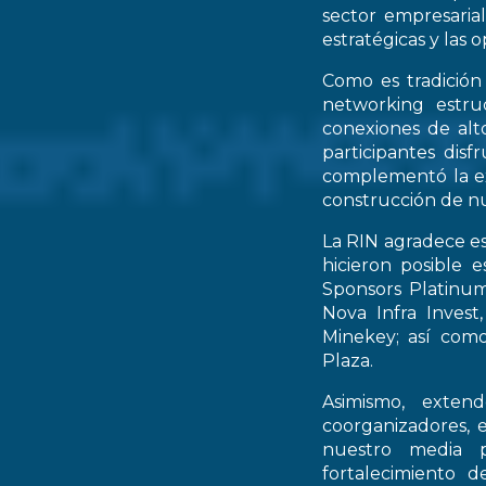
sector empresarial
estratégicas y las 
Como es tradición
networking estruc
conexiones de alto
participantes dis
complementó la ex
construcción de nu
La RIN agradece es
hicieron posible 
Sponsors Platinum
Nova Infra Inves
Minekey; así como
Plaza.
Asimismo, extend
coorganizadores, 
nuestro media p
fortalecimiento d