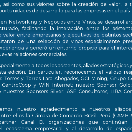
, así como sus visiones sobre la creación de valor, la
oportunidades de desarrollo para las empresas en el país.
 en Networking y Negocios entre Vinos, se desarrollar
turado, facilitando la interacción entre los asiste
 valor entre empresarios y ejecutivos de distintos sect
frutaron de una selección de vinos especialmente pre
periencia y generó un entorno propicio para el interca
evas relaciones comerciales.
pecialmente a todos los asistentes, aliados estratégicos 
esta edición. En particular, reconocemos el valioso re
: Torres y Torres Lara Abogados, GCI Mining, Grupo Ce
t, CentroCoop y WIN Internet; nuestro Sponsor Gold:
 nuestros Sponsors Silver: ASE Consultores, LIRA Co
emos nuestro agradecimiento a nuestros aliados 
entre ellos la Cámara de Comercio Brasil-Perú (CAMB
artner Canal B, organizaciones que continúan 
el ecosistema empresarial y al desarrollo de espac