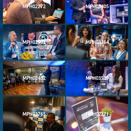
MPH02272
MPH02405
MPH02902
MPH03364
MPH02452
MPH03539
MPH03765
MPH02221