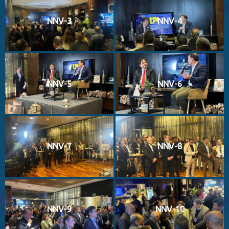
NNV-3
NNV-4
NNV-5
NNV-6
NNV-7
NNV-8
NNV-9
NNV-10