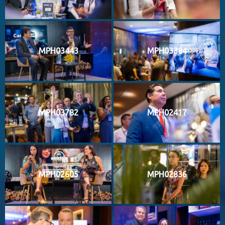
MPH03443
MPH03384
MPH03782
MPH02417
MPH02605
MPH02836