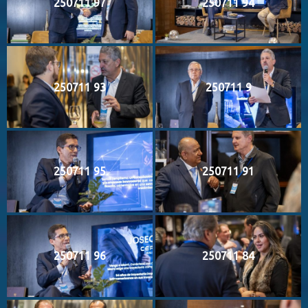
250711 97
250711 94
250711 93
250711 9
250711 95
250711 91
250711 96
250711 84