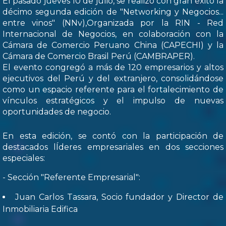
El pasado jueves 10 de julio, se realizó con gran éxito la
décimo segunda edición de "Networking y Negocios...
entre vinos" (NNv),Organizada por la RIN - Red
Internacional de Negocios, en colaboración con la
Cámara de Comercio Peruano China (CAPECHI) y la
Cámara de Comercio Brasil Perú (CAMBRAPER).
El evento congregó a más de 120 empresarios y altos
ejecutivos del Perú y del extranjero, consolidándose
como un espacio referente para el fortalecimiento de
vínculos estratégicos y el impulso de nuevas
oportunidades de negocio.
En esta edición, se contó con la participación de
destacados lÍderes empresariales en dos secciones
especiales:
- Sección "Referente Empresarial":
Juan Carlos Tassara, Socio fundador y Director de
Inmobiliaria Edifica