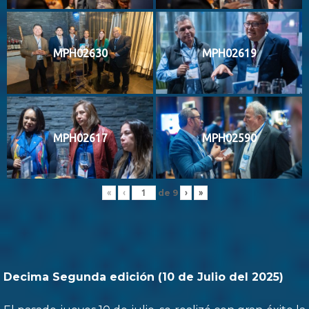
MPH02630
MPH02619
MPH02617
MPH02590
de
9
«
‹
›
»
Decima Segunda edición (10 de Julio del 2025)