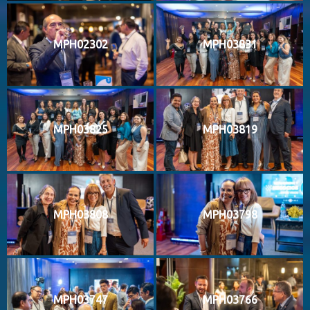
MPH02302
MPH03831
MPH03825
MPH03819
MPH03808
MPH03798
MPH03747
MPH03766