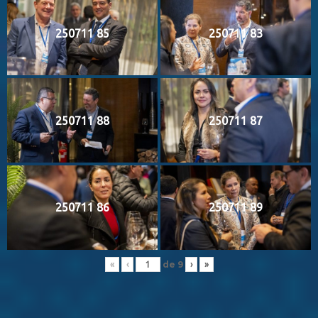
250711 85
250711 83
250711 88
250711 87
250711 86
250711 89
de
9
«
‹
›
»