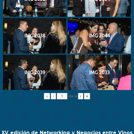
IMG 2038
IMG 2044
IMG 2039
IMG 2033
de
4
«
‹
›
»
XV edición de Networking y Negocios entre Vinos