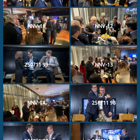
NNV-11
NNV-12
250711 99
NNV-13
NNV-14
250711 98