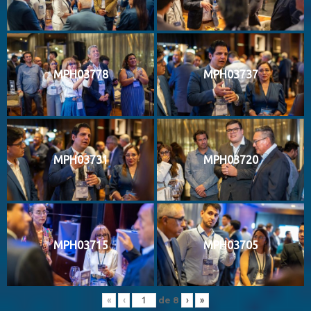
MPH03778
MPH03737
MPH03731
MPH03720
MPH03715
MPH03705
de
8
«
‹
›
»