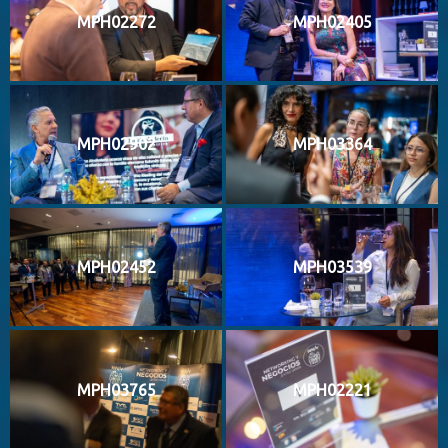
MPH02272
MPH02405
MPH02902
MPH03364
MPH02452
MPH03539
MPH03765
MPH02221