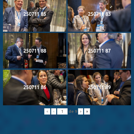
250711 85
250711 83
250711 88
250711 87
250711 86
250711 89
de
9
«
‹
›
»