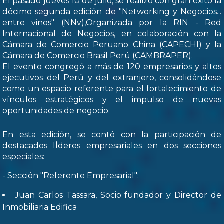
El pasado jueves 10 de julio, se realizó con gran éxito la
décimo segunda edición de "Networking y Negocios...
entre vinos" (NNv),Organizada por la RIN - Red
Internacional de Negocios, en colaboración con la
Cámara de Comercio Peruano China (CAPECHI) y la
Cámara de Comercio Brasil Perú (CAMBRAPER).
El evento congregó a más de 120 empresarios y altos
ejecutivos del Perú y del extranjero, consolidándose
como un espacio referente para el fortalecimiento de
vínculos estratégicos y el impulso de nuevas
oportunidades de negocio.
En esta edición, se contó con la participación de
destacados lÍderes empresariales en dos secciones
especiales:
- Sección "Referente Empresarial":
Juan Carlos Tassara, Socio fundador y Director de
Inmobiliaria Edifica