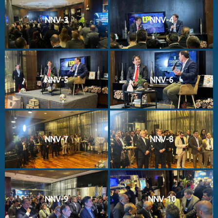
NNV-3
NNV-4
NNV-5
NNV-6
NNV-7
NNV-8
NNV-9
NNV-10