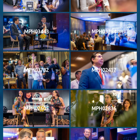
MPH03443
MPH03384
MPH03782
MPH02417
MPH02605
MPH02836