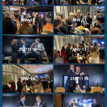
NNV-11
NNV-12
250711 99
NNV-13
NNV-14
250711 98