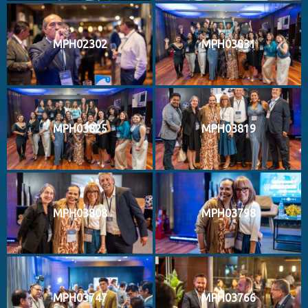
MPH02302
MPH03831
MPH03825
MPH03819
MPH03808
MPH03798
MPH03747
MPH03766