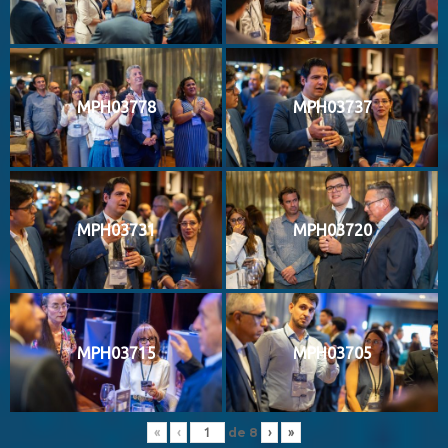
MPH03778
MPH03737
MPH03731
MPH03720
MPH03715
MPH03705
de
8
«
‹
›
»