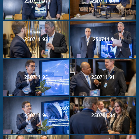
250711 97
250711 94
250711 93
250711 9
250711 95
250711 91
250711 96
250711 84