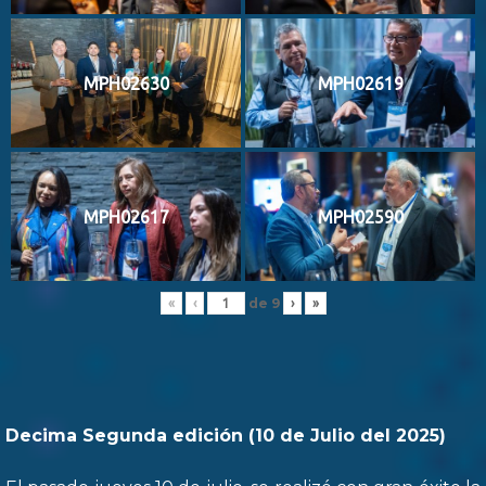
MPH02630
MPH02619
MPH02617
MPH02590
de
9
«
‹
›
»
Decima Segunda edición (10 de Julio del 2025)