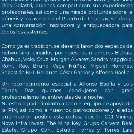
Ríos Polastri, quienes compartieron sus experiencias
profesionales, así como una mirada profunda sobre la
génesis y los avances del Puerto de Chancay. Sin duda,
una conversación inspiradora y enriquecedora para
todos los asistentes.
Como ya es tradición, se desarrollaron dos espacios de
networking, dirigidos por nuestros miembros Bichara
Chahud, Vicky Cruz, Morgan Álvarez, Sandro Maggiolo,
Rohit Rao, Bruno Vega Núñez, Miguel Honores,
Sebastián KHL Berquet, César Barrios y Alfonso Baella.
Un reconocimiento especial a Alfonso Baella y Luis
Torres Paz, quienes condujeron con gran
profesionalismo las entrevistas de la noche.
Nuestro agradecimiento a todo el equipo de apoyo de
la RIN, así como a nuestros patrocinadores y aliados
que hicieron posible esta exitosa edición: GCI Mining,
Nova Infra Invest, The Mine Key, Grupo Cervera Real
Estate, Grupo Coril, Estudio Torres y Torres Lara