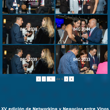
IMG 2038
IMG 2044
IMG 2039
IMG 2033
de
4
«
‹
›
»
XV edición de Networking y Negocios entre Vinos