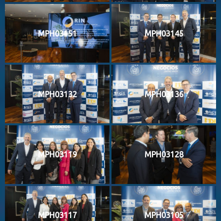
MPH03151
MPH03145
MPH03132
MPH03136
MPH03119
MPH03128
MPH03117
MPH03105