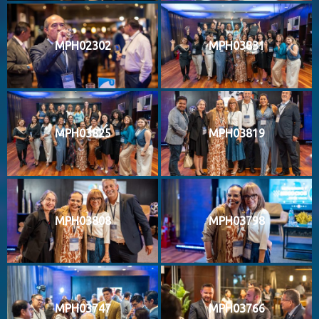
MPH02302
MPH03831
MPH03825
MPH03819
MPH03808
MPH03798
MPH03747
MPH03766