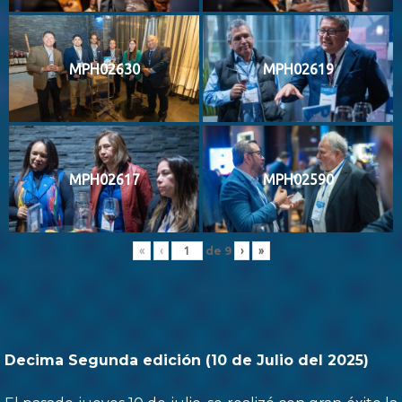
MPH02630
MPH02619
MPH02617
MPH02590
de
9
«
‹
›
»
Decima Segunda edición (10 de Julio del 2025)