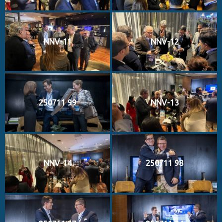
NNV-11
NNV-12
250711 99
NNV-13
NNV-14
250711 98