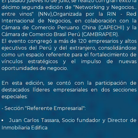
El pasado jueves 10 de julio, se realizó con gran éxito la
décimo segunda edición de "Networking y Negocios...
entre vinos" (NNv),Organizada por la RIN - Red
Internacional de Negocios, en colaboración con la
Cámara de Comercio Peruano China (CAPECHI) y la
Cámara de Comercio Brasil Perú (CAMBRAPER).
El evento congregó a más de 120 empresarios y altos
ejecutivos del Perú y del extranjero, consolidándose
como un espacio referente para el fortalecimiento de
vínculos estratégicos y el impulso de nuevas
oportunidades de negocio.
En esta edición, se contó con la participación de
destacados lÍderes empresariales en dos secciones
especiales:
- Sección "Referente Empresarial":
Juan Carlos Tassara, Socio fundador y Director de
Inmobiliaria Edifica