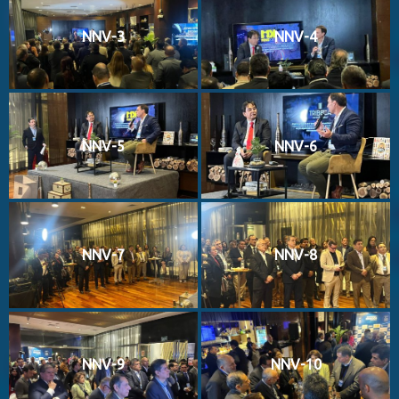
NNV-3
NNV-4
NNV-5
NNV-6
NNV-7
NNV-8
NNV-9
NNV-10