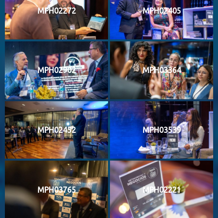
MPH02272
MPH02405
MPH02902
MPH03364
MPH02452
MPH03539
MPH03765
MPH02221