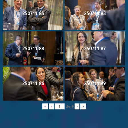
250711 85
250711 83
250711 88
250711 87
250711 86
250711 89
de
9
«
‹
›
»