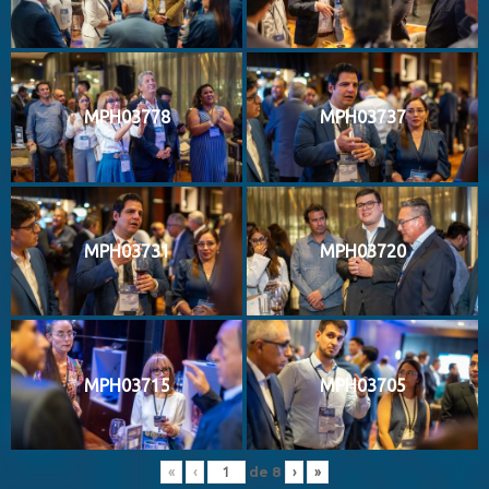
MPH03778
MPH03737
MPH03731
MPH03720
MPH03715
MPH03705
de
8
«
‹
›
»