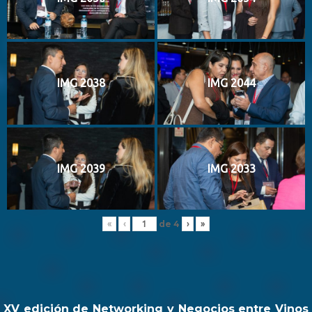
IMG 2038
IMG 2044
IMG 2039
IMG 2033
de
4
«
‹
›
»
XV edición de Networking y Negocios entre Vinos