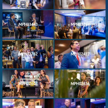
MPH03443
MPH03384
MPH03782
MPH02417
MPH02605
MPH02836