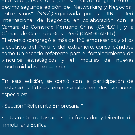
El pasado jueves 10 de julio, se realizó con gran éxito la
décimo segunda edición de "Networking y Negocios...
entre vinos" (NNv),Organizada por la RIN - Red
Internacional de Negocios, en colaboración con la
Cámara de Comercio Peruano China (CAPECHI) y la
Cámara de Comercio Brasil Perú (CAMBRAPER).
El evento congregó a más de 120 empresarios y altos
ejecutivos del Perú y del extranjero, consolidándose
como un espacio referente para el fortalecimiento de
vínculos estratégicos y el impulso de nuevas
oportunidades de negocio.
En esta edición, se contó con la participación de
destacados lÍderes empresariales en dos secciones
especiales:
- Sección "Referente Empresarial":
Juan Carlos Tassara, Socio fundador y Director de
Inmobiliaria Edifica