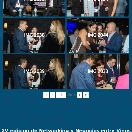
IMG 2038
IMG 2044
IMG 2039
IMG 2033
de
4
«
‹
›
»
XV edición de Networking y Negocios entre Vinos