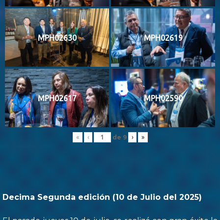
MPH02630
MPH02619
MPH02617
MPH02590
de
9
«
‹
›
»
Decima Segunda edición (10 de Julio del 2025)