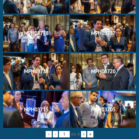
MPH03778
MPH03737
MPH03731
MPH03720
MPH03715
MPH03705
de
8
«
‹
›
»