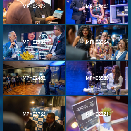
MPH02272
MPH02405
MPH02902
MPH03364
MPH02452
MPH03539
MPH03765
MPH02221