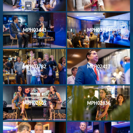
MPH03443
MPH03384
MPH03782
MPH02417
MPH02605
MPH02836