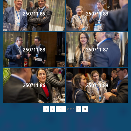
250711 85
250711 83
250711 88
250711 87
250711 86
250711 89
de
9
«
‹
›
»