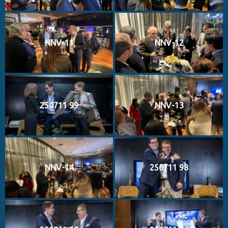
NNV-11
NNV-12
250711 99
NNV-13
NNV-14
250711 98