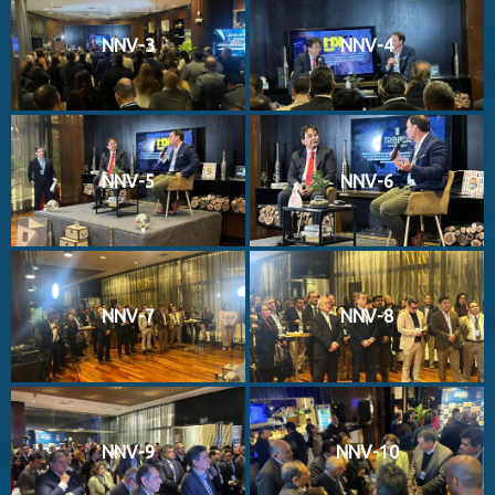
NNV-3
NNV-4
NNV-5
NNV-6
NNV-7
NNV-8
NNV-9
NNV-10