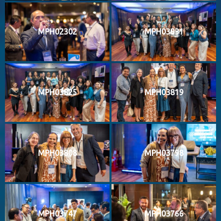
MPH02302
MPH03831
MPH03825
MPH03819
MPH03808
MPH03798
MPH03747
MPH03766