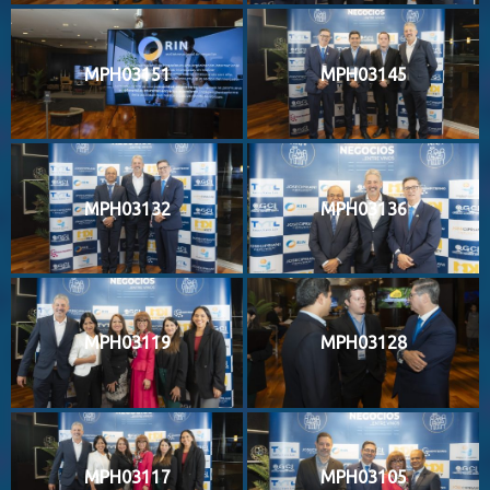
MPH03151
MPH03145
MPH03132
MPH03136
MPH03119
MPH03128
MPH03117
MPH03105