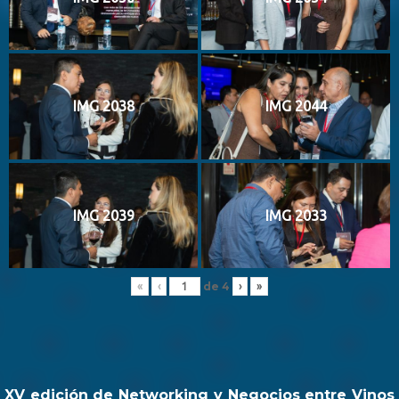
IMG 2038
IMG 2044
IMG 2039
IMG 2033
de
4
«
‹
›
»
XV edición de Networking y Negocios entre Vinos