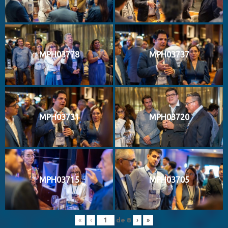
MPH03778
MPH03737
MPH03731
MPH03720
MPH03715
MPH03705
de
8
«
‹
›
»