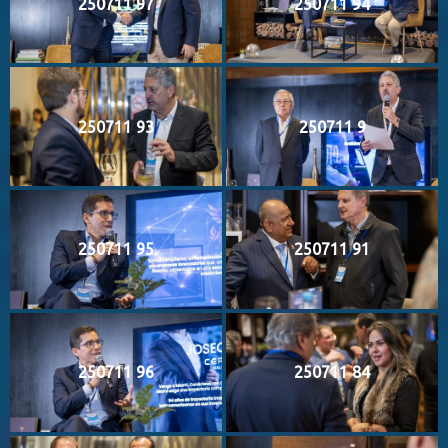
250711 97
250711 94
250711 93
250711 9
250711 95
250711 91
250711 96
250711 84