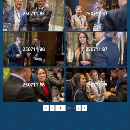
250711 85
250711 83
250711 88
250711 87
250711 86
250711 89
de
9
«
‹
›
»