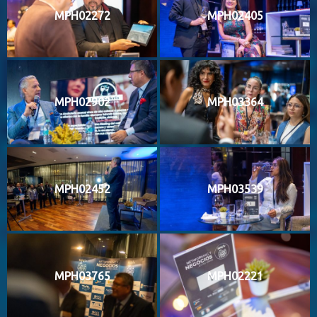
MPH02272
MPH02405
MPH02902
MPH03364
MPH02452
MPH03539
MPH03765
MPH02221