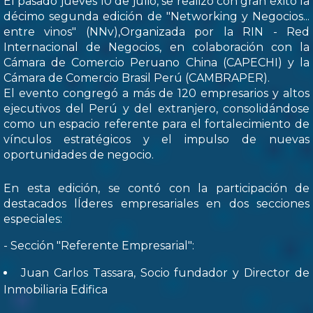
El pasado jueves 10 de julio, se realizó con gran éxito la
décimo segunda edición de "Networking y Negocios...
entre vinos" (NNv),Organizada por la RIN - Red
Internacional de Negocios, en colaboración con la
Cámara de Comercio Peruano China (CAPECHI) y la
Cámara de Comercio Brasil Perú (CAMBRAPER).
El evento congregó a más de 120 empresarios y altos
ejecutivos del Perú y del extranjero, consolidándose
como un espacio referente para el fortalecimiento de
vínculos estratégicos y el impulso de nuevas
oportunidades de negocio.
En esta edición, se contó con la participación de
destacados lÍderes empresariales en dos secciones
especiales:
- Sección "Referente Empresarial":
Juan Carlos Tassara, Socio fundador y Director de
Inmobiliaria Edifica