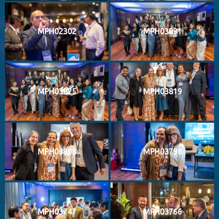
MPH02302
MPH03831
MPH03825
MPH03819
MPH03808
MPH03798
MPH03747
MPH03766