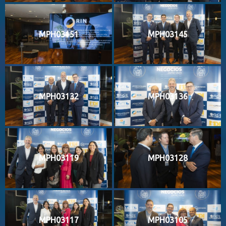
MPH03151
MPH03145
MPH03132
MPH03136
MPH03119
MPH03128
MPH03117
MPH03105