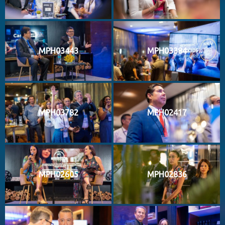
MPH03443
MPH03384
MPH03782
MPH02417
MPH02605
MPH02836