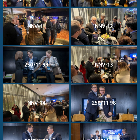
NNV-11
NNV-12
250711 99
NNV-13
NNV-14
250711 98