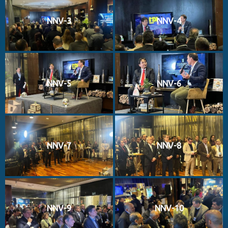
NNV-3
NNV-4
NNV-5
NNV-6
NNV-7
NNV-8
NNV-9
NNV-10