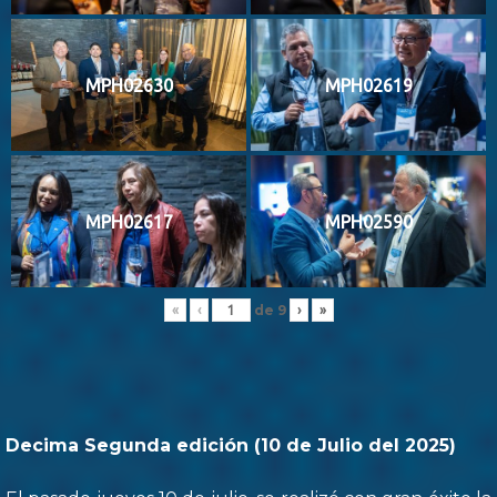
MPH02630
MPH02619
MPH02617
MPH02590
de
9
«
‹
›
»
Decima Segunda edición (10 de Julio del 2025)