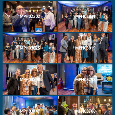
MPH02302
MPH03831
MPH03825
MPH03819
MPH03808
MPH03798
MPH03747
MPH03766