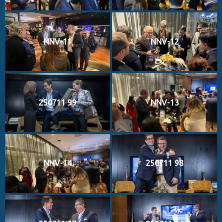
NNV-11
NNV-12
250711 99
NNV-13
NNV-14
250711 98