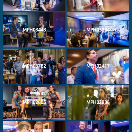
MPH03443
MPH03384
MPH03782
MPH02417
MPH02605
MPH02836