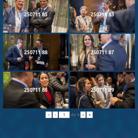
250711 85
250711 83
250711 88
250711 87
250711 86
250711 89
de
9
«
‹
›
»