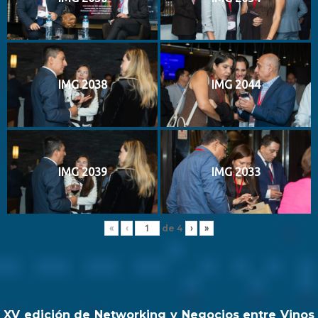
IMG 2038
IMG 2044
IMG 2039
IMG 2033
de
4
«
‹
›
»
XV edición de Networking y Negocios entre Vinos