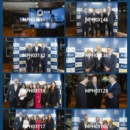
MPH03151
MPH03145
MPH03132
MPH03136
MPH03119
MPH03128
MPH03117
MPH03105