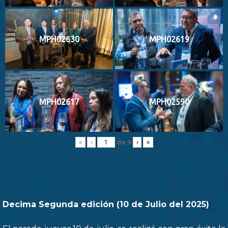
MPH02630
MPH02619
MPH02617
MPH02590
de
9
«
‹
›
»
Decima Segunda edición (10 de Julio del 2025)