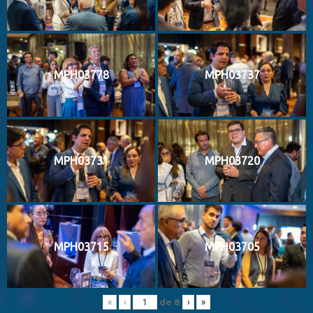
MPH03778
MPH03737
MPH03731
MPH03720
MPH03715
MPH03705
de
8
«
‹
›
»