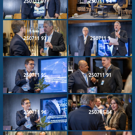
250711 97
250711 94
250711 93
250711 9
250711 95
250711 91
250711 96
250711 84