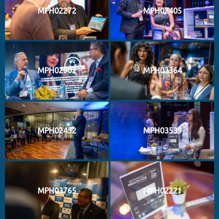
MPH02272
MPH02405
MPH02902
MPH03364
MPH02452
MPH03539
MPH03765
MPH02221