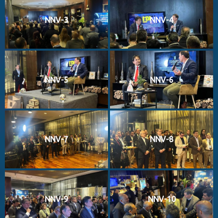
NNV-3
NNV-4
NNV-5
NNV-6
NNV-7
NNV-8
NNV-9
NNV-10