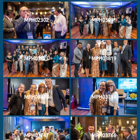
MPH02302
MPH03831
MPH03825
MPH03819
MPH03808
MPH03798
MPH03747
MPH03766