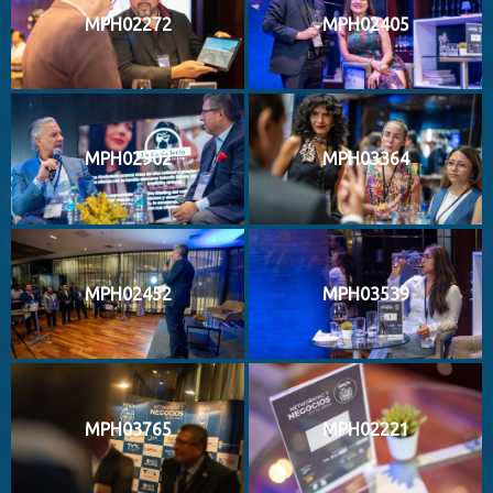
MPH02272
MPH02405
MPH02902
MPH03364
MPH02452
MPH03539
MPH03765
MPH02221