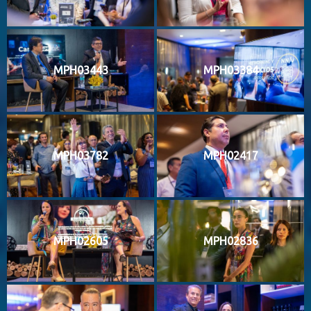
MPH03443
MPH03384
MPH03782
MPH02417
MPH02605
MPH02836