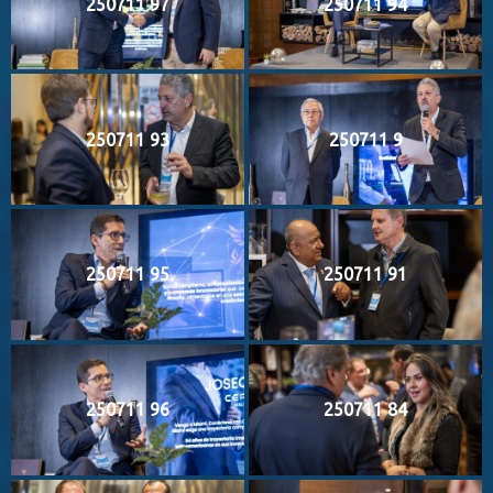
250711 97
250711 94
250711 93
250711 9
250711 95
250711 91
250711 96
250711 84