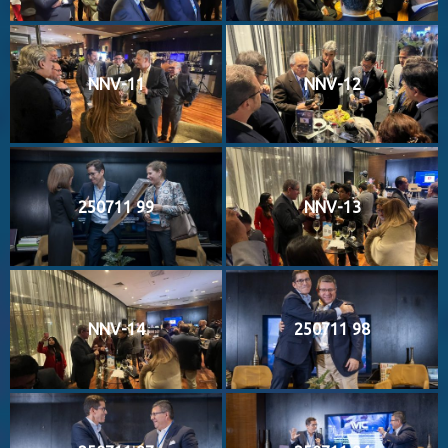
NNV-11
NNV-12
250711 99
NNV-13
NNV-14
250711 98