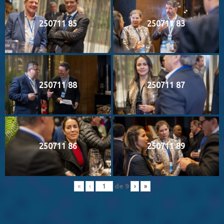
250711 85
250711 83
250711 88
250711 87
250711 86
250711 89
de
9
«
‹
›
»