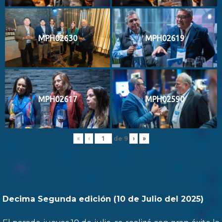
MPH02630
MPH02619
MPH02617
MPH02590
de
9
«
‹
›
»
Decima Segunda edición (10 de Julio del 2025)