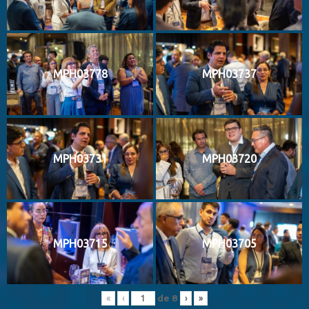
MPH03778
MPH03737
MPH03731
MPH03720
MPH03715
MPH03705
de
8
«
‹
›
»