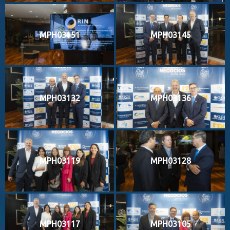
MPH03151
MPH03145
MPH03132
MPH03136
MPH03119
MPH03128
MPH03117
MPH03105