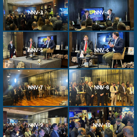
NNV-3
NNV-4
NNV-5
NNV-6
NNV-7
NNV-8
NNV-9
NNV-10