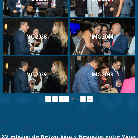
IMG 2038
IMG 2044
IMG 2039
IMG 2033
de
4
«
‹
›
»
XV edición de Networking y Negocios entre Vinos