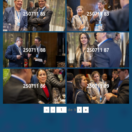
250711 85
250711 83
250711 88
250711 87
250711 86
250711 89
de
9
«
‹
›
»