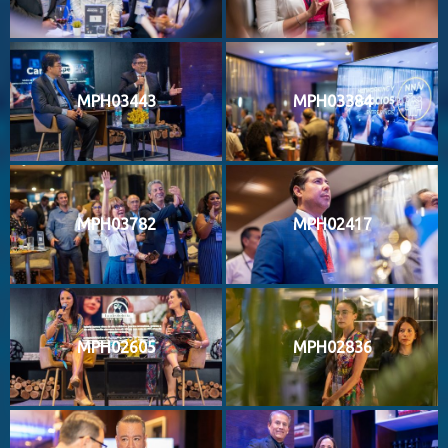
MPH03443
MPH03384
MPH03782
MPH02417
MPH02605
MPH02836