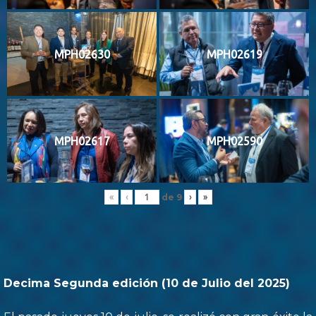
MPH02630
MPH02619
MPH02617
MPH02590
de
9
«
‹
›
»
Decima Segunda edición (10 de Julio del 2025)