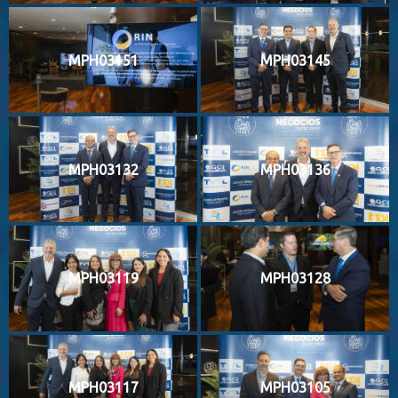
MPH03151
MPH03145
MPH03132
MPH03136
MPH03119
MPH03128
MPH03117
MPH03105