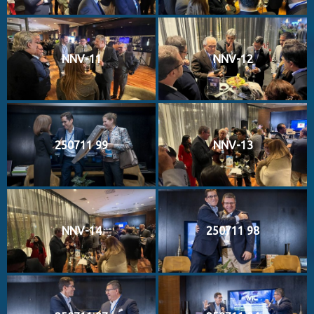
NNV-11
NNV-12
250711 99
NNV-13
NNV-14
250711 98