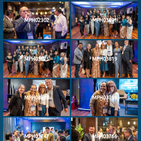
MPH02302
MPH03831
MPH03825
MPH03819
MPH03808
MPH03798
MPH03747
MPH03766