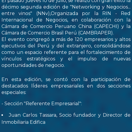
El pasado jueves 10 de julio, se realizó con gran éxito la
décimo segunda edición de "Networking y Negocios...
entre vinos" (NNv),Organizada por la RIN - Red
Internacional de Negocios, en colaboración con la
Cámara de Comercio Peruano China (CAPECHI) y la
Cámara de Comercio Brasil Perú (CAMBRAPER).
El evento congregó a más de 120 empresarios y altos
ejecutivos del Perú y del extranjero, consolidándose
como un espacio referente para el fortalecimiento de
vínculos estratégicos y el impulso de nuevas
oportunidades de negocio.
En esta edición, se contó con la participación de
destacados lÍderes empresariales en dos secciones
especiales:
- Sección "Referente Empresarial":
Juan Carlos Tassara, Socio fundador y Director de
Inmobiliaria Edifica