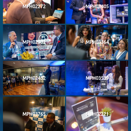
MPH02272
MPH02405
MPH02902
MPH03364
MPH02452
MPH03539
MPH03765
MPH02221