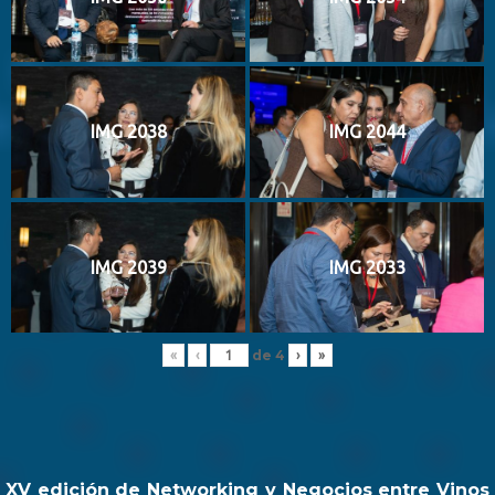
IMG 2038
IMG 2044
IMG 2039
IMG 2033
de
4
«
‹
›
»
XV edición de Networking y Negocios entre Vinos