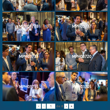
MPH03778
MPH03737
MPH03731
MPH03720
MPH03715
MPH03705
de
8
«
‹
›
»