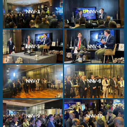
NNV-3
NNV-4
NNV-5
NNV-6
NNV-7
NNV-8
NNV-9
NNV-10