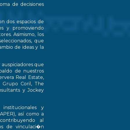
 toma de decisiones
on dos espacios de
ntes y promoviendo
ores. Asimismo, los
seleccionados, que
mbio de ideas y la
y auspiciadores que
spaldo de nuestros
rvera Real Estate,
 Grupo Coril, The
nsultants y Jockey
institucionales y
RAPER), así como a
contribuyendo al
ios de vinculaci�n