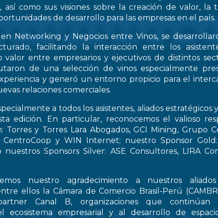
, así como sus visiones sobre la creación de valor, la
oportunidades de desarrollo para las empresas en el país.
 en Networking y Negocios entre Vinos, se desarrollar
turado, facilitando la interacción entre los asiste
 valor entre empresarios y ejecutivos de distintos sect
frutaron de una selección de vinos especialmente pre
periencia y generó un entorno propicio para el interca
evas relaciones comerciales.
pecialmente a todos los asistentes, aliados estratégicos 
esta edición. En particular, reconocemos el valioso re
: Torres y Torres Lara Abogados, GCI Mining, Grupo Ce
t, CentroCoop y WIN Internet; nuestro Sponsor Gold:
 nuestros Sponsors Silver: ASE Consultores, LIRA Co
emos nuestro agradecimiento a nuestros aliados 
entre ellos la Cámara de Comercio Brasil-Perú (CAMB
artner Canal B, organizaciones que continúan 
el ecosistema empresarial y al desarrollo de espac