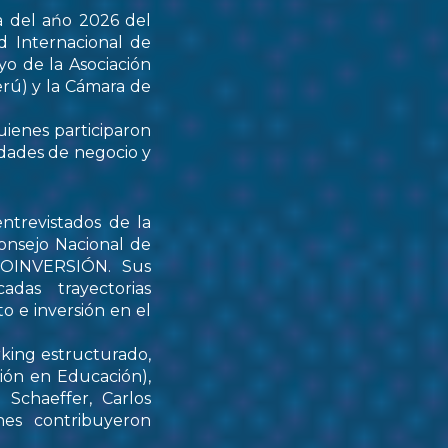
a del ańo 2026 del
d Internacional de
yo de la Asociación
rú) y la Cámara de
uienes participaron
idades de negocio y
ntrevistados de la
onsejo Nacional de
PROINVERSIÓN. Sus
das trayectorias
o e inversión en el
rking estructurado,
tión en Educación),
Schaeffer, Carlos
nes contribuyeron