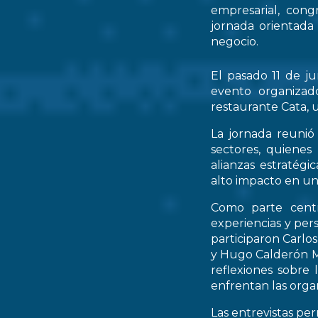
empresarial, cong
jornada orientada
negocio.
El pasado 11 de ju
evento organizad
restaurante Cata, u
La jornada reunió 
sectores, quienes
alianzas estratég
alto impacto en un
Como parte centr
experiencias y per
participaron Carlo
y Hugo Calderón M
reflexiones sobre 
enfrentan las orga
Las entrevistas pe