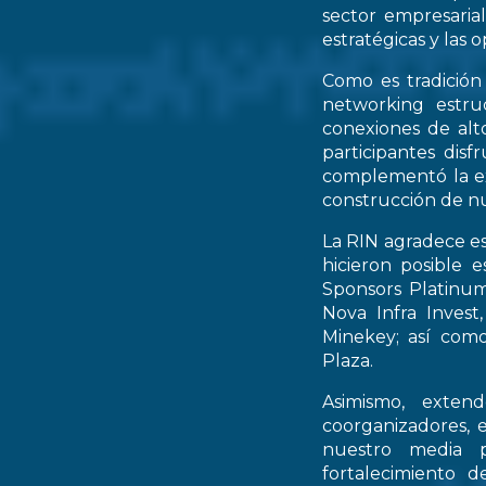
sector empresarial
estratégicas y las 
Como es tradición
networking estruc
conexiones de alto
participantes dis
complementó la ex
construcción de nu
La RIN agradece es
hicieron posible 
Sponsors Platinum
Nova Infra Inves
Minekey; así como
Plaza.
Asimismo, extend
coorganizadores, 
nuestro media p
fortalecimiento d