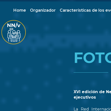
Home
Organizador
Características de los e
FOT
XVI edición de N
ejecutivos
La Red Internaci