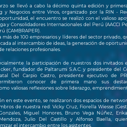
rzo se llevó a cabo la décimo quinta edición y primer
 y Negocios entre Vinos, organizado por la RIN - Re
oportunidad, el encuentro se realizó con el valioso apo
ga y Consolidadores Internacionales del Perú (AACCI Pe
Perú (CAMBRAPER).
a más de 100 empresarios y líderes del sector privado, q
ada al intercambio de ideas, la generación de oportun
de relaciones profesionales.
ialmente la participación de nuestros dos invitados e
cker, fundador de Paltarumi S.A.C. y presidente del C
Natal Del Carpio Castro, presidente ejecutivo de 
permitieron conocer de primera mano sus destaca
 como valiosas reflexiones sobre liderazgo, emprendimient
ón en este evento, se realizaron dos espacios de netwo
embros de nuestra red: Vicky Cruz, Fiorella Wiesse (Ges
 Gonzales, Miguel Honores, Bruno Vega Núñez, Erika 
endoza, Julio Del Castillo y Alfonso Baella, quie
izar el intercambio entre los asistentes.