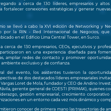
regando a cerca de 130 líderes, empresarios y altos
 a fortalecer conexiones estratégicas y generar nueva
nio se llevó a cabo la XVI edición de Networking y Ne
o por la RIN - Red Internacional de Negocios, que
bicado en el Edificio Lima Central Tower, en Surco.
a cerca de 130 empresarios, CEOs, ejecutivos y profes
 participaron en una experiencia diseñada para fomen
icas, ampliar redes de contacto y promover oportunid
 ambiente exclusivo y de confianza.
al del evento, los asistentes tuvieron la oportunid
spectivas de dos destacados líderes empresariales invitad
s Vargas Loret de Mola, fundador y CEO de Andino Inve
ávila, gerente general de COESTI (PRIMAX), quienes com
liderazgo, gestión empresarial, crecimiento corporativo
nizaciones en un entorno cada vez mós dinámico y compe
rmitieron conocer de primera mano las trayectorias de a