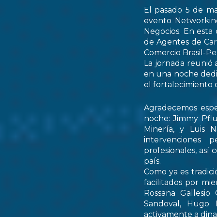
El pasado 5 de ma
evento Networking
Negocios. En esta 
de Agentes de Car
Comercio Brasil-
La jornada reunió 
en una noche dedic
el fortalecimiento 
Agradecemos espec
noche: Jimmy Pflu
Minería, y Luis 
intervenciones 
profesionales, así
país.
Como ya es tradici
facilitados por mi
Rossana Gallesio
Sandoval, Hugo M
activamente a dinam