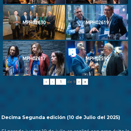
MPH02630
MPH02619
MPH02617
MPH02590
de
9
«
‹
›
»
Decima Segunda edición (10 de Julio del 2025)