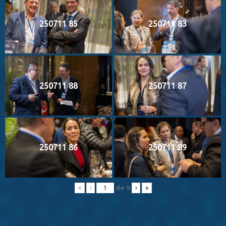
250711 85
250711 83
250711 88
250711 87
250711 86
250711 89
de
9
«
‹
›
»