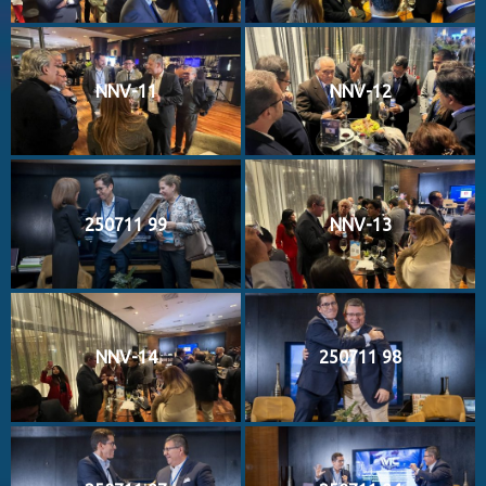
NNV-11
NNV-12
250711 99
NNV-13
NNV-14
250711 98