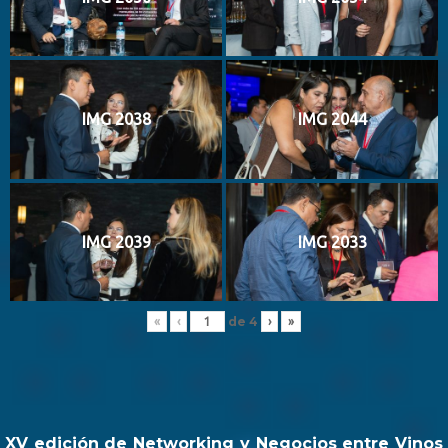
IMG 2038
IMG 2044
IMG 2039
IMG 2033
de
4
«
‹
›
»
XV edición de Networking y Negocios entre Vinos