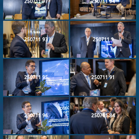
250711 97
250711 94
250711 93
250711 9
250711 95
250711 91
250711 96
250711 84