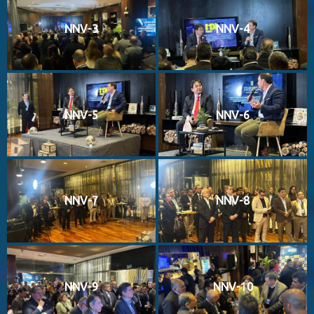
NNV-3
NNV-4
NNV-5
NNV-6
NNV-7
NNV-8
NNV-9
NNV-10