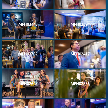
MPH03443
MPH03384
MPH03782
MPH02417
MPH02605
MPH02836