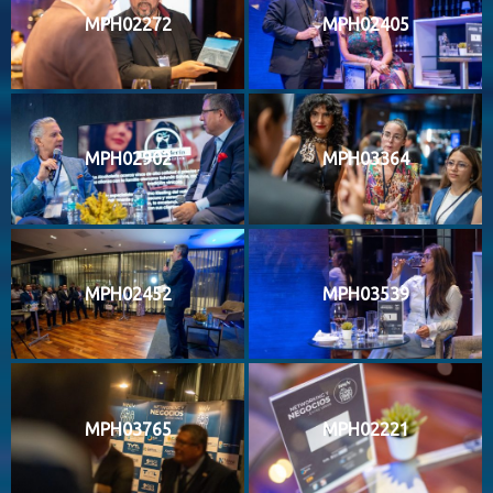
MPH02272
MPH02405
MPH02902
MPH03364
MPH02452
MPH03539
MPH03765
MPH02221