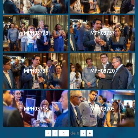
MPH03778
MPH03737
MPH03731
MPH03720
MPH03715
MPH03705
de
8
«
‹
›
»