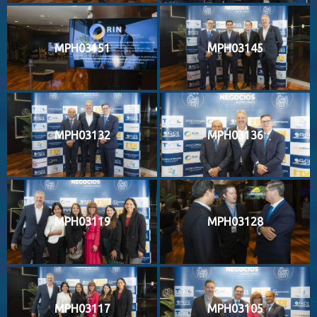
MPH03151
MPH03145
MPH03132
MPH03136
MPH03119
MPH03128
MPH03117
MPH03105