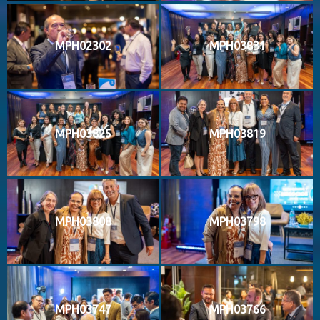
MPH02302
MPH03831
MPH03825
MPH03819
MPH03808
MPH03798
MPH03747
MPH03766