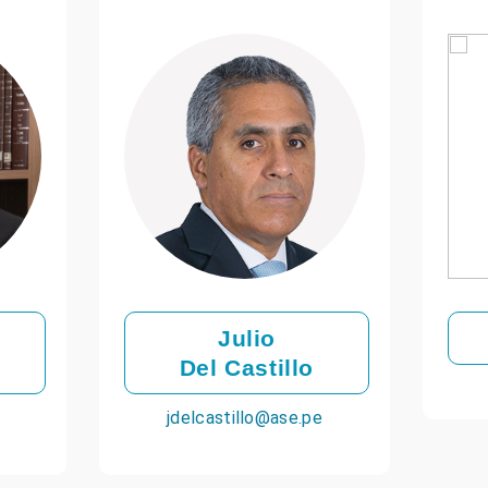
Julio
Del Castillo
jdelcastillo@ase.pe