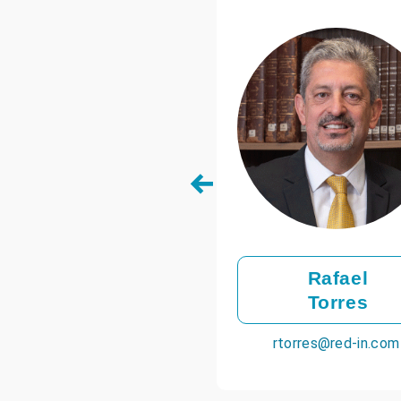
Carlos
Rafael
Sandoval
Torres
los.sandoval@uhy-bsa.com
rtorres@red-in.com