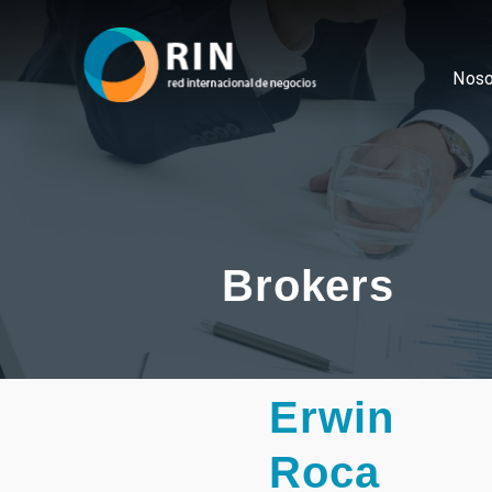
Noso
Brokers
Erwin
Roca