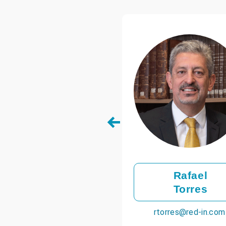
Carlos
Rafael
Sandoval
Torres
los.sandoval@uhy-bsa.com
rtorres@red-in.com