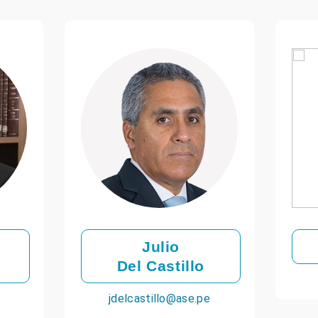
Julio
Del Castillo
jdelcastillo@ase.pe